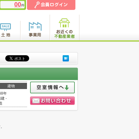
00
件
建物
48年
建 -
造
。
す。