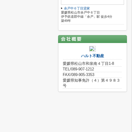
余戸中６丁目貸家
愛媛県松山市余戸中６丁目
伊予鉄道郡中線「余戸」駅 徒歩4分
築49年
ハルト不動産
愛媛県松山市和泉南４丁目1-8
TEL/089-907-1212
FAX/089-905-3353
愛媛県知事免許（４）第４９８３
号