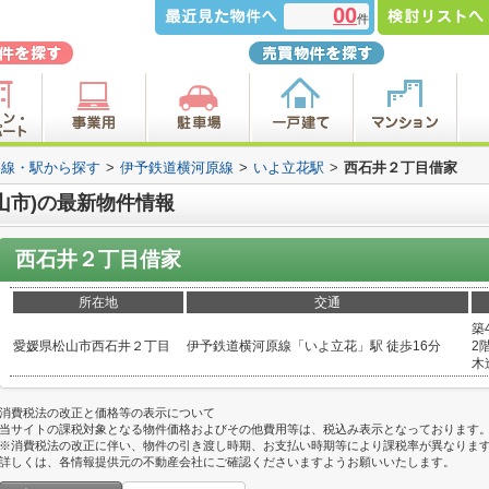
00
件
路線・駅から探す
>
伊予鉄道横河原線
>
いよ立花駅
>
西石井２丁目借家
山市)の最新物件情報
西石井２丁目借家
所在地
交通
築
愛媛県松山市西石井２丁目
伊予鉄道横河原線「いよ立花」駅 徒歩16分
2階
木
消費税法の改正と価格等の表示について
当サイトの課税対象となる物件価格およびその他費用等は、税込み表示となっております
※消費税法の改正に伴い、物件の引き渡し時期、お支払い時期等により課税率が異なりま
詳しくは、各情報提供元の不動産会社にご確認くださいますようお願いいたします。