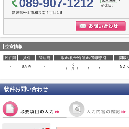
089-907-1212
-
定休日:
愛媛県松山市和泉南４丁目1-8
空室情報
所在階
賃料
管理費
敷金/礼金/保証金/償却/敷引
間取
1ヶ
-
8万円
-
5Ｄ
/
/
/
/
-
月
-
-
-
物件お問い合わせ