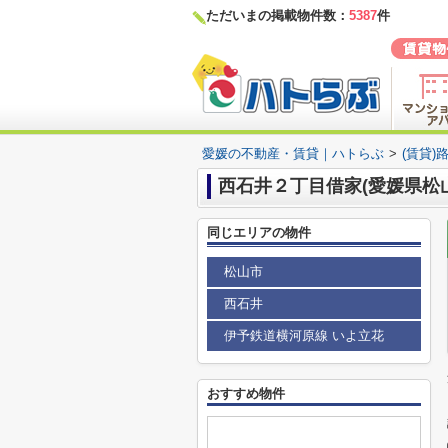
ただいまの掲載物件数：
5387
件
愛媛の不動産・賃貸｜ハトらぶ
>
(賃貸)
西石井２丁目借家(愛媛県松
同じエリアの物件
松山市
西石井
伊予鉄道横河原線 いよ立花
おすすめ物件