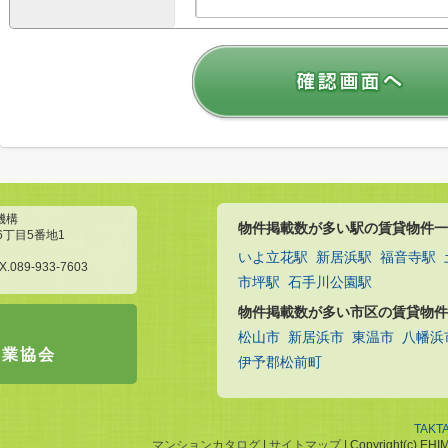
機構
物件掲載数が多い駅の賃貸物件一
6丁目5番地1
いよ立花駅
新居浜駅
福音寺駅
X.089-933-7603
市坪駅
石手川公園駅
物件掲載数が多い市区の賃貸物件
松山市
新居浜市
東温市
八幡浜
引業協会
伊予郡松前町
TAKT
マンションカタログ
|
サイトマップ
| Copyright(c) EHI