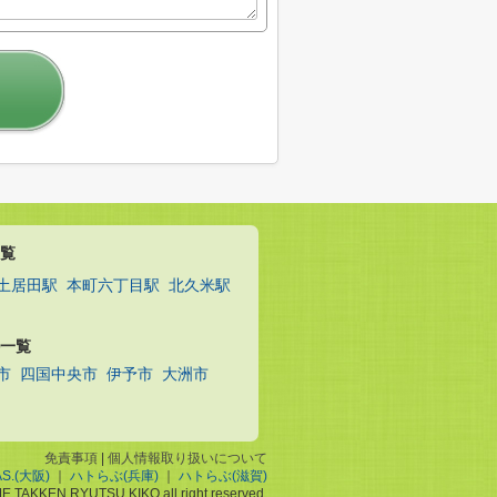
覧
土居田駅
本町六丁目駅
北久米駅
一覧
市
四国中央市
伊予市
大洲市
免責事項
|
個人情報取り扱いについて
AS.(大阪)
｜
ハトらぶ(兵庫)
｜
ハトらぶ(滋賀)
ME TAKKEN RYUTSU KIKO all right reserved.