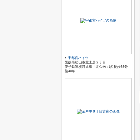
宇都宮ハイツ
愛媛県松山市北土居２丁目
伊予鉄道横河原線「北久米」駅 徒歩35分
築40年