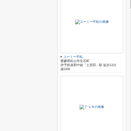
ユーミー平松
愛媛県松山市生石町
伊予鉄道郡中線「土居田」駅 徒歩12分
築24年