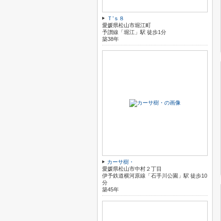
Ｔ’ｓ８
愛媛県松山市堀江町
予讃線「堀江」駅 徒歩1分
築38年
カーサ樹・
愛媛県松山市中村２丁目
伊予鉄道横河原線「石手川公園」駅 徒歩10
分
築45年