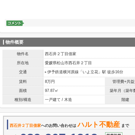
物件概要
物件名
西石井２丁目借家
所在地
愛媛県松山市西石井２丁目
交通
伊予鉄道横河原線「いよ立花」駅 徒歩16分
賃料
8万円
管理費+共益
面積
97.87㎡
築年月（築年
種別/構造
一戸建て / 木造
階建
ハルト不動産
西石井２丁目借家
へのお問い合わせは
まで