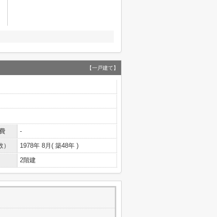
【一戸建て】
費
-
数）
1978年 8月( 築48年 )
2階建