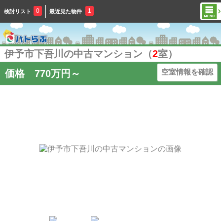
0
1
検討リスト
最近見た物件
伊予市下吾川の中古マンション（
2
室）
空室情報を確認
価格
770
万円～