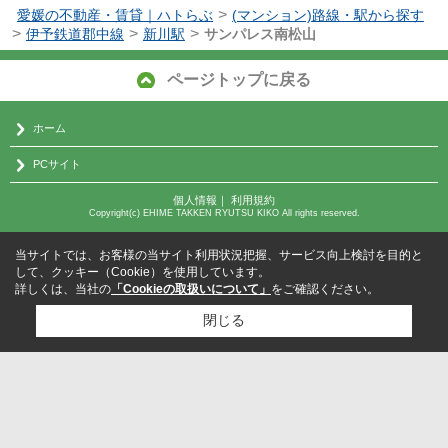
>
愛媛の不動産・賃貸｜ハトらぶ
(マンション)路線・駅から探す
>
>
>
伊予鉄道郡中線
新川駅
サンパレス南松山
ページトップに戻る
ホーム
PCサイト
個人情報
｜
利用規約
Copyright(c) EHIME TAKKEN RYUTSU KIKO All rights reserved.
当サイトでは、お客様の当サイト利用状況把握、サービス向上検討を目的と
して、クッキー（Cookie）を使用しています。
詳しくは、当社の
「Cookieの取扱いについて」
をご確認ください。
閉じる