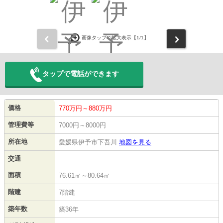
前
次
画像タップで拡大表示【
1
/1】
タップで電話ができます
価格
770万円～880万円
管理費等
7000円～8000円
所在地
愛媛県伊予市下吾川
地図を見る
交通
面積
76.61㎡～80.64㎡
階建
7階建
築年数
築36年