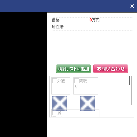
価格
0
万円
所在階
-
外観
間取り
居間・リビング