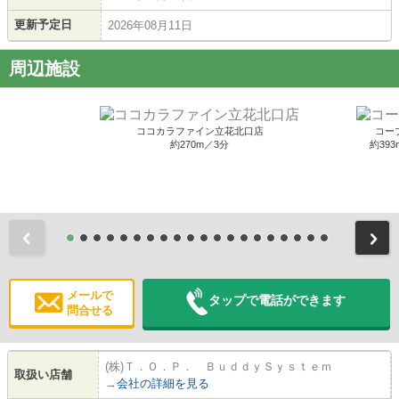
更新予定日
2026年08月11日
周辺施設
ココカラファイン立花北口店
コー
約270m／3分
約393
前
メールで
タップで電話ができます
問合せる
(株)Ｔ．Ｏ．Ｐ． ＢｕｄｄｙＳｙｓｔｅｍ
取扱い店舗
→
会社の詳細を見る