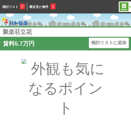
0
1
検討リスト
最近見た物件
聚楽荘立花
検討リストに追加
賃料5.7万円