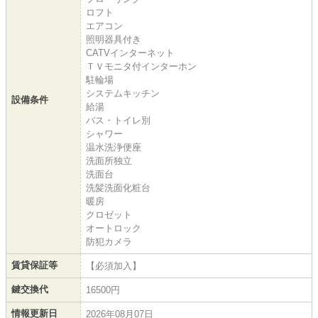
ロフト
エアコン
照明器具付き
CATVインターネット
ＴＶモニタ付インターホン
駐輪場
システムキッチン
設備条件
給湯
バス・トイレ別
シャワー
温水洗浄便座
洗面所独立
洗面台
洗髪洗面化粧台
暖房
クロゼット
オートロック
防犯カメラ
賃貸保証等
【必須加入】
鍵交換代
16500円
情報更新日
2026年08月07日