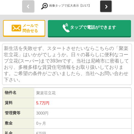
前
次
画像タップで拡大表示【
1
/17】
メールで
タップで電話ができます
問合せる
新生活を失敗せず、スタートさせたいならこちらの「聚楽
壮立花」はいかがでしょうか。日々の暮らしに便利なコー
プ立花(スーパー)まで393mです。当社は尼崎市に密着して
おり、多種多様な賃貸住宅情報をお取り扱いしておりま
す。ご希望の条件がございましたら、当社へお問い合わせ
下さい。
物件名
聚楽荘立花
賃料
5.7
万円
管理費等
3000円
敷金
0ヶ月
礼金
6万円