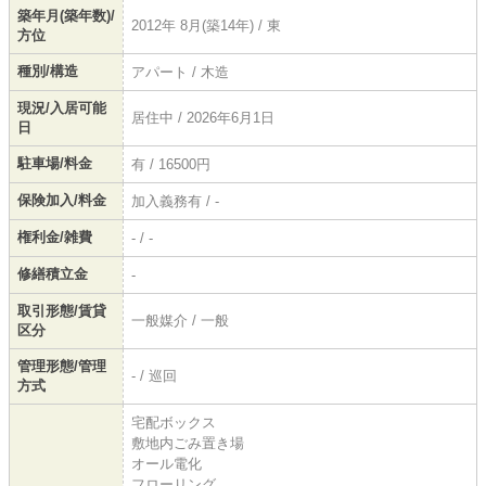
築年月(築年数)/
2012年 8月(築14年) / 東
方位
種別/構造
アパート / 木造
現況/入居可能
居住中 / 2026年6月1日
日
駐車場/料金
有 / 16500円
保険加入/料金
加入義務有 / -
権利金/雑費
- / -
修繕積立金
-
取引形態/賃貸
一般媒介 / 一般
区分
管理形態/管理
- / 巡回
方式
宅配ボックス
敷地内ごみ置き場
オール電化
フローリング