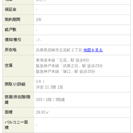
保証金
-
契約期間
2年
総戸数
-
償却/敷引
- / -
所在地
兵庫県尼崎市立花町２丁目
地図を見る
東海道本線「立花」駅 徒歩6分
交通
阪急神戸本線「武庫之荘」駅 徒歩23分
阪急神戸本線「塚口」駅 徒歩33分
1Ｒ /
間取り/詳細
洋室 11.3畳 1室
部屋/所在階/階
103 / 1階 / 3階建
建
面積
29.87㎡
バルコニー面
-
積