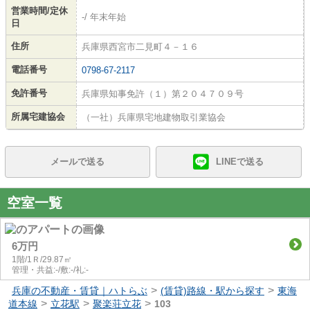
営業時間/定休
-/ 年末年始
日
住所
兵庫県西宮市二見町４－１６
電話番号
0798-67-2117
免許番号
兵庫県知事免許（１）第２０４７０９号
所属宅建協会
（一社）兵庫県宅地建物取引業協会
メールで送る
LINEで送る
空室一覧
6万円
1階/1Ｒ/29.87㎡
管理・共益:-/敷:-/礼:-
>
>
兵庫の不動産・賃貸｜ハトらぶ
(賃貸)路線・駅から探す
東海
>
>
>
道本線
立花駅
聚楽荘立花
103