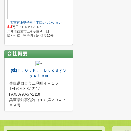
西宮市上甲子園４丁目のマンション
8.3
万円 3ＬＤＫ/58.4㎡
兵庫県西宮市上甲子園４丁目
阪神本線「甲子園」駅 徒歩20分
(株)Ｔ．Ｏ．Ｐ． ＢｕｄｄｙＳ
ｙｓｔｅｍ
兵庫県西宮市二見町４－１６
TEL/0798-67-2117
FAX/0798-67-2118
兵庫県知事免許（１）第２０４７
０９号