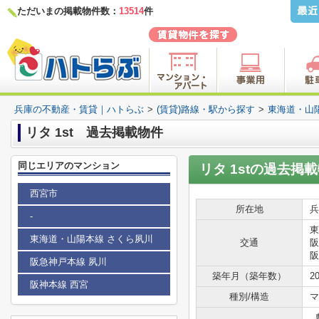
ただいまの掲載物件数：
13514
件
兵庫の不動産・賃貸｜ハトらぶ
>
(賃貸)路線・駅から探す
>
東海道・山
リタ 1st 過去掲載物件
同じエリアのマンション
リタ 1stの過去掲
西宮市
所在地
兵
-
東
東海道・山陽本線 さくら夙川
交通
阪
阪
阪急神戸本線 夙川
築年月（築年数）
2
阪神本線 西宮
種別/構造
マ