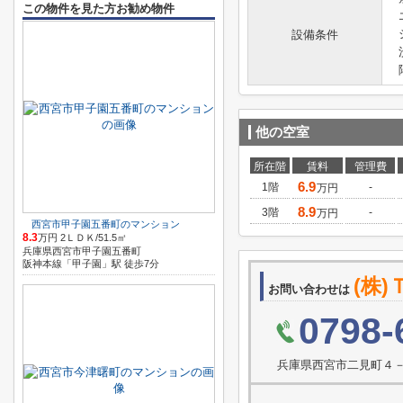
この物件を見た方お勧め物件
設備条件
他の空室
所在階
賃料
管理費
6.9
1階
-
万円
8.9
3階
-
万円
西宮市甲子園五番町のマンション
8.3
万円 2ＬＤＫ/51.5㎡
兵庫県西宮市甲子園五番町
阪神本線「甲子園」駅 徒歩7分
(株
お問い合わせは
0798-
兵庫県西宮市二見町４