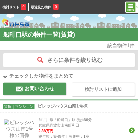
0
0
検討リスト
最近見た物件
船町口駅の物件一覧(賃貸)
該当物件
1
件
さらに条件を絞り込む
チェックした物件をまとめて
お問い合わせ
検討リストに追加
ビレッジハウス山南1号棟
賃貸｜マンション
加古川線「船町口」駅 徒歩66分
兵庫県丹波市山南町和田
2.88
万円
築年数：築49年｜募集中：
1
室