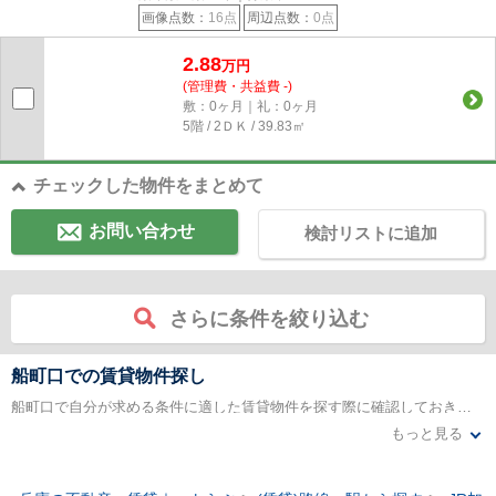
画像点数：
16点
周辺点数：
0点
2.88
万円
(管理費・共益費 -)
敷：0ヶ月｜礼：0ヶ月
5階 / 2ＤＫ / 39.83㎡
チェックした物件をまとめて
お問い合わせ
検討リストに追加
さらに条件を絞り込む
船町口での賃貸物件探し
船町口で自分が求める条件に適した賃貸物件を探す際に確認しておきたいのは、どの条件を重視し、どこまで妥協することが出来るのかを、明確にしておく点になります。マンションやアパートを新たに探す際に重視するポイントとしては「家賃価格・利便性・間取り」の3つが代表的と言えます。この3つの条件をすべて備えた物件を探し出すのは、なかなか難しいのが現状です。特に交通の便の良い場所に位置する物件は、人気と家賃が比例しています。
もっと見る
その際「間取りは多少狭くても良いから、駅から徒歩圏内の物件が良い」あるいは「開放感ある間取りの部屋に住みたいので、家賃はある程度までなら妥協できる」などと言ったように、条件を緩和することにより、条件に近い物件を探し出すことが可能になります。この他には、各駅停車の身が停車する駅の周辺ならば、同じ路線内でも家賃が下がる傾向があるので、そういった面も含めて不動産を探してみるなど、臨機応変さが必要となってきます。