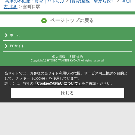
>
>
兵庫の不動産・賃貸｜ハトらぶ
(賃貸)路線・駅から探す
JR加
>
古川線
船町口駅
ページトップに戻る
ホーム
PCサイト
個人情報
｜
利用規約
Copyright(c) HYOGO TAKKEN KYOKAI All rights reserved.
当サイトでは、お客様の当サイト利用状況把握、サービス向上検討を目的と
して、クッキー（Cookie）を使用しています。
詳しくは、当社の
「Cookieの取扱いについて」
をご確認ください。
閉じる
検討リスト追加
お問い合わせ