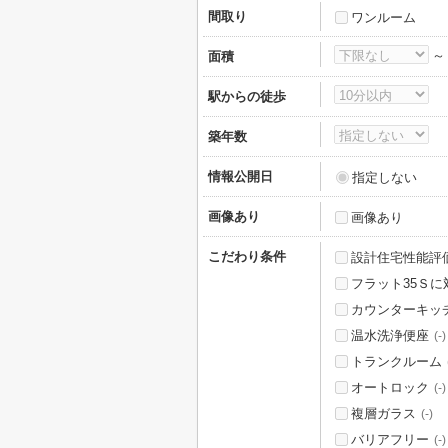
間取り
ワンルーム
面積
駅からの徒歩
築年数
情報公開日
指定しない
画像あり
画像あり
こだわり条件
設計住宅性能評
フラット35Ｓに
カウンターキッ
温水洗浄便座
(-)
トランクルーム
オートロック
(-)
複層ガラス
(-)
バリアフリー
(-)