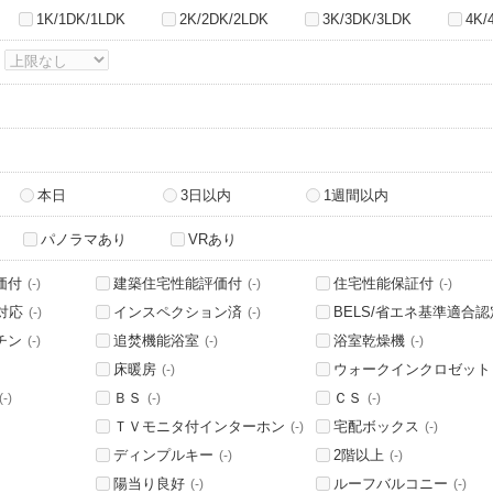
1K/1DK/1LDK
2K/2DK/2LDK
3K/3DK/3LDK
4K/
～
本日
3日以内
1週間以内
パノラマあり
VRあり
価付
建築住宅性能評価付
住宅性能保証付
(-)
(-)
(-)
対応
インスペクション済
BELS/省エネ基準適合認
(-)
(-)
チン
追焚機能浴室
浴室乾燥機
(-)
(-)
(-)
床暖房
ウォークインクロゼット
(-)
ＢＳ
ＣＳ
(-)
(-)
(-)
ＴＶモニタ付インターホン
宅配ボックス
(-)
(-)
ディンプルキー
2階以上
(-)
(-)
陽当り良好
ルーフバルコニー
(-)
(-)