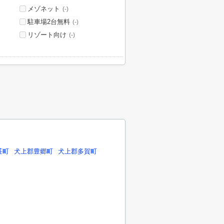
メゾネット
(-)
駐車場2台無料
(-)
リゾート向け
(-)
荘町
犬上郡豊郷町
犬上郡多賀町