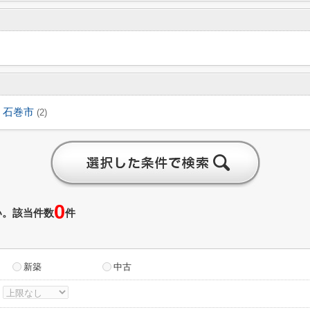
石巻市
(2)
0
い。該当件数
件
新築
中古
～