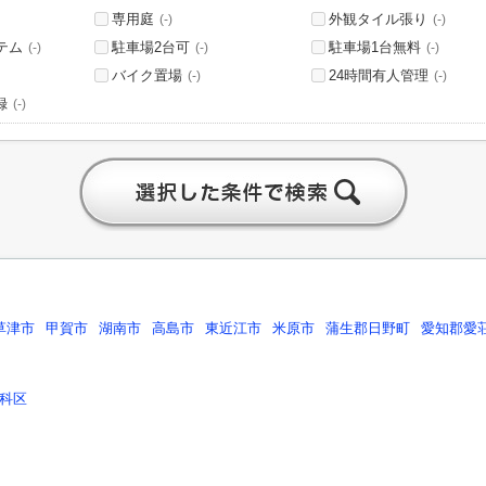
専用庭
外観タイル張り
(-)
(-)
テム
駐車場2台可
駐車場1台無料
(-)
(-)
(-)
バイク置場
24時間有人管理
(-)
(-)
録
(-)
草津市
甲賀市
湖南市
高島市
東近江市
米原市
蒲生郡日野町
愛知郡愛
科区