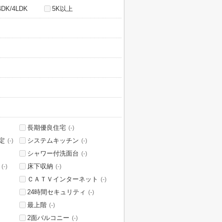
4DK/4LDK
5K以上
長期優良住宅
(-)
定
システムキッチン
(-)
(-)
シャワー付洗面台
(-)
床下収納
(-)
(-)
ＣＡＴＶインターネット
(-)
24時間セキュリティ
(-)
最上階
(-)
2面バルコニー
(-)