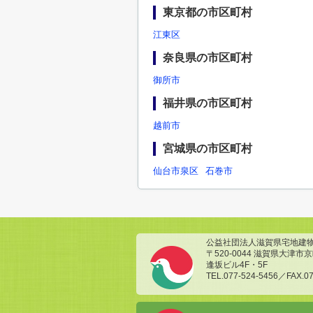
東京都の市区町村
江東区
奈良県の市区町村
御所市
福井県の市区町村
越前市
宮城県の市区町村
仙台市泉区
石巻市
公益社団法人滋賀県宅地建
〒520-0044 滋賀県大津市京町
逢坂ビル4F・5F
TEL.077-524-5456／FAX.07