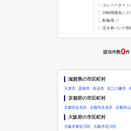
エレベーター
(-)
24時間換気シス
駐輪場
(-)
空き家バンク登
0
該当件数
件
滋賀県の市区町村
大津市
彦根市
長浜市
近江八幡市
京都府の市区町村
京都市左京区
京都市伏見区
京都市山
大阪府の市区町村
大阪市東淀川区
大阪市淀川区