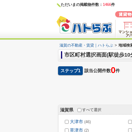
ただいまの掲載物件数：
1466
件
滋賀の不動産・賃貸｜ハトらぶ
>
地域検索
市区町村選択画面(駅徒歩10
0
ステップ1
該当公開件数
件
滋賀県
すべて選択
大津市
(46)
草津市
(2)