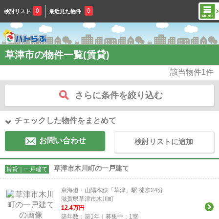
0
0
検討リスト
最近見た物件
草津市の物件一覧(賃貸)
該当物件
1
件
さらに条件を絞り込む
チェックした物件をまとめて
お問い合わせ
検討リストに追加
草津市木川町の一戸建て
賃貸｜一戸建て
東海道・山陽本線「草津」駅 徒歩24分
滋賀県草津市木川町
12.4
万円
築年数：築1年｜募集中：
1
室