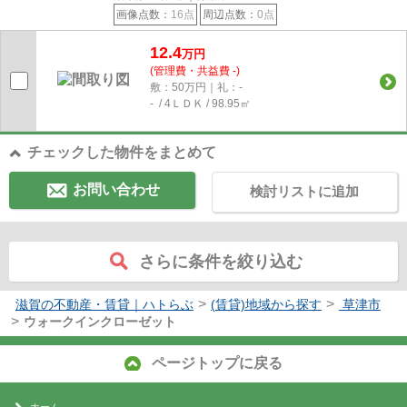
画像点数：
16点
周辺点数：
0点
12.4
万円
(管理費・共益費 -)
敷：50万円｜礼：-
- / 4ＬＤＫ / 98.95㎡
チェックした物件をまとめて
お問い合わせ
検討リストに追加
さらに条件を絞り込む
>
>
滋賀の不動産・賃貸｜ハトらぶ
(賃貸)地域から探す
草津市
>
ウォークインクローゼット
ページトップに戻る
ホーム