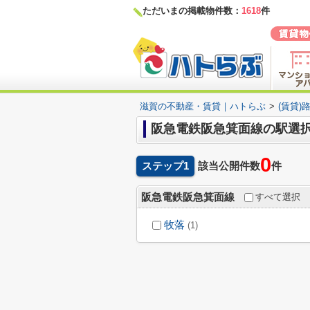
ただいまの掲載物件数：
1618
件
滋賀の不動産・賃貸｜ハトらぶ
>
(賃貸)
阪急電鉄阪急箕面線の駅選
0
ステップ1
該当公開件数
件
阪急電鉄阪急箕面線
すべて選択
牧落
(1)