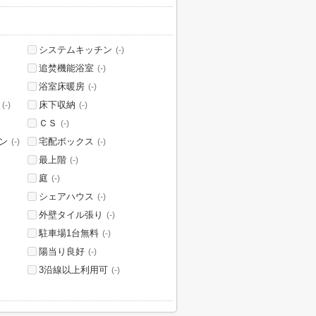
システムキッチン
(-)
追焚機能浴室
(-)
浴室床暖房
(-)
床下収納
(-)
(-)
ＣＳ
(-)
ン
宅配ボックス
(-)
(-)
最上階
(-)
庭
(-)
シェアハウス
(-)
外壁タイル張り
(-)
駐車場1台無料
(-)
陽当り良好
(-)
3沿線以上利用可
(-)