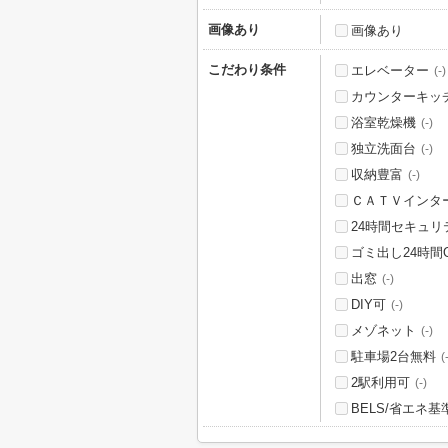
画像あり
画像あり
こだわり条件
エレベーター
(-)
カウンターキッ
浴室乾燥機
(-)
独立洗面台
(-)
収納豊富
(-)
ＣＡＴＶインタ
24時間セキュリ
ゴミ出し24時間
出窓
(-)
DIY可
(-)
メゾネット
(-)
駐車場2台無料
(
2駅利用可
(-)
BELS/省エネ