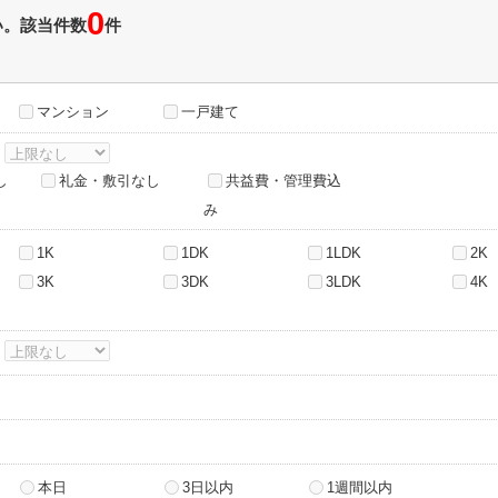
0
い。該当件数
件
マンション
一戸建て
～
し
礼金・敷引なし
共益費・管理費込
み
1K
1DK
1LDK
2K
3K
3DK
3LDK
4K
～
本日
3日以内
1週間以内