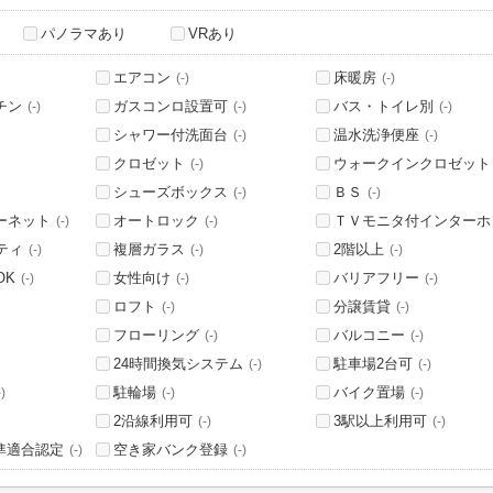
パノラマあり
VRあり
エアコン
床暖房
(-)
(-)
チン
ガスコンロ設置可
バス・トイレ別
(-)
(-)
(-)
シャワー付洗面台
温水洗浄便座
(-)
(-)
クロゼット
ウォークインクロゼット
(-)
シューズボックス
ＢＳ
(-)
(-)
ーネット
オートロック
ＴＶモニタ付インターホ
(-)
(-)
ティ
複層ガラス
2階以上
(-)
(-)
(-)
OK
女性向け
バリアフリー
(-)
(-)
(-)
ロフト
分譲賃貸
(-)
(-)
フローリング
バルコニー
(-)
(-)
24時間換気システム
駐車場2台可
(-)
(-)
駐輪場
バイク置場
-)
(-)
(-)
2沿線利用可
3駅以上利用可
(-)
(-)
基準適合認定
空き家バンク登録
(-)
(-)