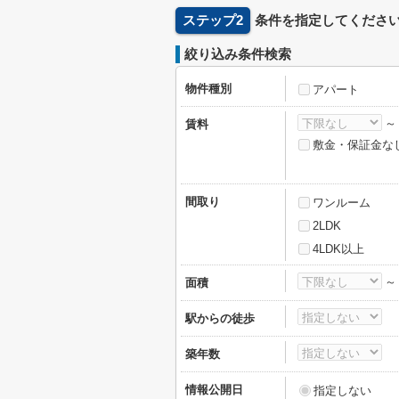
ステップ2
条件を指定してくださ
絞り込み条件検索
物件種別
アパート
賃料
敷金・保証金な
間取り
ワンルーム
2LDK
4LDK以上
面積
駅からの徒歩
築年数
情報公開日
指定しない