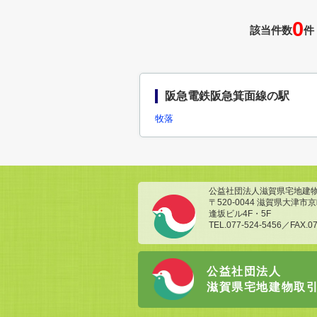
0
該当件数
件
阪急電鉄阪急箕面線の駅
牧落
公益社団法人滋賀県宅地建
〒520-0044 滋賀県大津市京町
逢坂ビル4F・5F
TEL.077-524-5456／FAX.07
公益社団法人
滋賀県宅地建物取