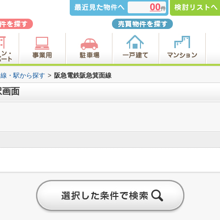
00
件
路線・駅から探す
>
阪急電鉄阪急箕面線
択画面