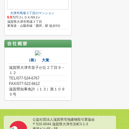
大津市馬場３丁目のマンション
6.9
万円 2ＬＤＫ/59.2㎡
滋賀県大津市馬場３丁目
東海道・山陽本線「膳所」駅 徒歩5分
（株） 大覚
滋賀県大津市皇子が丘２丁目９－
１２
TEL/077-524-6767
FAX/077-522-6612
滋賀県知事免許（１３）第１０９
５号
公益社団法人滋賀県宅地建物取引業協会
〒520-0044 滋賀県大津市京町3-1-3
逢坂ビル4F・5F