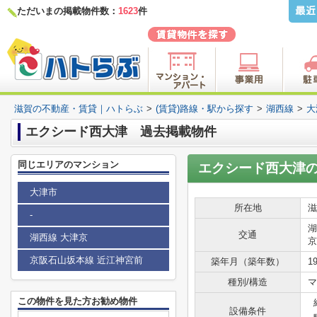
ただいまの掲載物件数：
1623
件
滋賀の不動産・賃貸｜ハトらぶ
>
(賃貸)路線・駅から探す
>
湖西線
>
大
エクシード西大津 過去掲載物件
同じエリアのマンション
エクシード西大津
大津市
所在地
滋
-
湖
交通
湖西線 大津京
京
京阪石山坂本線 近江神宮前
築年月（築年数）
1
種別/構造
マ
この物件を見た方お勧め物件
設備条件