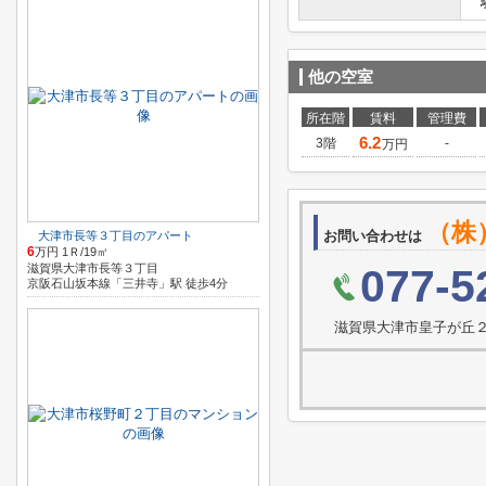
他の空室
所在階
賃料
管理費
6.2
3階
-
万円
（株
お問い合わせは
大津市長等３丁目のアパート
6
万円 1Ｒ/19㎡
滋賀県大津市長等３丁目
077-5
京阪石山坂本線「三井寺」駅 徒歩4分
滋賀県大津市皇子が丘