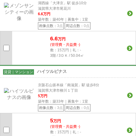
湖西線「大津京」駅 徒歩10分
滋賀県大津市尾花川
6.6
万円
築年数：築40年｜募集中：
1
室
画像点数：
3点
周辺点数：
0点
6.6
万円
(管理費・共益費 -)
敷：15万円｜礼：-
3階 / 3ＤＫ / 50.04㎡
ハイツルピナス
賃貸｜マンション
京阪石山坂本線「南滋賀」駅 徒歩8分
滋賀県大津市柳川１丁目
5
万円
築年数：築33年｜募集中：
1
室
画像点数：
3点
周辺点数：
0点
5
万円
(管理費・共益費 -)
敷：15万円｜礼：-