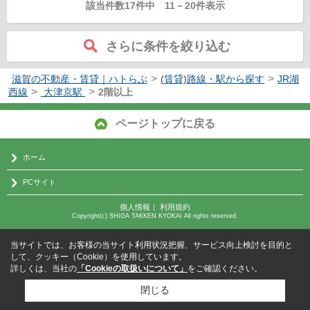
該当件数17件中
11
－
20
件表示
さらに条件を絞り込む
>
>
滋賀の不動産・賃貸｜ハトらぶ
(賃貸)路線・駅から探す
JR湖
>
>
西線
大津京駅
2階以上
ページトップに戻る
ホーム
PCサイト
個人情報
｜
利用規約
Copyright(c) SHIGA TAKKEN KYOKAI All rights reserved.
当サイトでは、お客様の当サイト利用状況把握、サービス向上検討を目的と
して、クッキー（Cookie）を使用しています。
詳しくは、当社の
「Cookieの取扱いについて」
をご確認ください。
閉じる