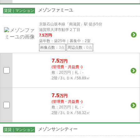
メゾンファミーユ
賃貸｜マンション
京阪石山坂本線「南滋賀」駅 徒歩5分
滋賀県大津市勧学２丁目
7.5
万円
築年数：築25年｜募集中：
2
室
画像点数：
3点
周辺点数：
0点
7.5
万円
(管理費・共益費 -)
敷：20万円｜礼：-
2階 / 3ＬＤＫ / 58.89㎡
7.5
万円
(管理費・共益費 -)
敷：20万円｜礼：-
2階 / 3ＬＤＫ / 58.32㎡
メゾンサンシティー
賃貸｜マンション