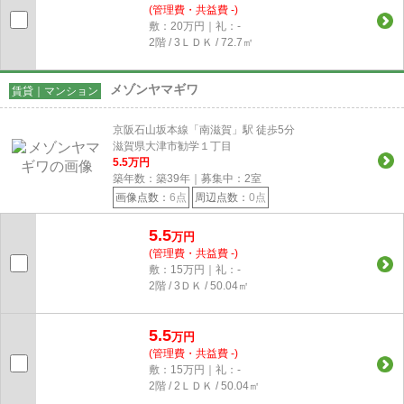
(管理費・共益費 -)
敷：20万円｜礼：-
2階 / 3ＬＤＫ / 72.7㎡
メゾンヤマギワ
賃貸｜マンション
京阪石山坂本線「南滋賀」駅 徒歩5分
滋賀県大津市勧学１丁目
5.5
万円
築年数：築39年｜募集中：
2
室
画像点数：
6点
周辺点数：
0点
5.5
万円
(管理費・共益費 -)
敷：15万円｜礼：-
2階 / 3ＤＫ / 50.04㎡
5.5
万円
(管理費・共益費 -)
敷：15万円｜礼：-
2階 / 2ＬＤＫ / 50.04㎡