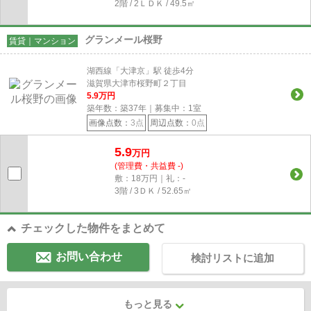
2階 / 2ＬＤＫ / 49.5㎡
グランメール桜野
賃貸｜マンション
湖西線「大津京」駅 徒歩4分
滋賀県大津市桜野町２丁目
5.9
万円
築年数：築37年｜募集中：
1
室
画像点数：
3点
周辺点数：
0点
5.9
万円
(管理費・共益費 -)
敷：18万円｜礼：-
3階 / 3ＤＫ / 52.65㎡
チェックした物件をまとめて
お問い合わせ
検討リストに追加
もっと見る