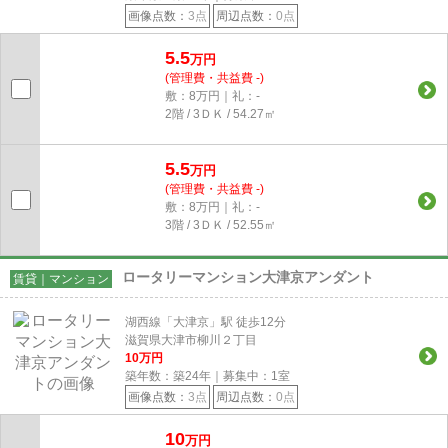
画像点数：
3点
周辺点数：
0点
5.5
万円
(管理費・共益費 -)
敷：8万円｜礼：-
2階 / 3ＤＫ / 54.27㎡
5.5
万円
(管理費・共益費 -)
敷：8万円｜礼：-
3階 / 3ＤＫ / 52.55㎡
ロータリーマンション大津京アンダント
賃貸｜マンション
湖西線「大津京」駅 徒歩12分
滋賀県大津市柳川２丁目
10
万円
築年数：築24年｜募集中：
1
室
画像点数：
3点
周辺点数：
0点
10
万円