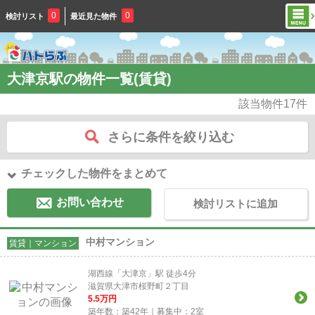
0
0
検討リスト
最近見た物件
大津京駅の物件一覧(賃貸)
該当物件
17
件
さらに条件を絞り込む
チェックした物件をまとめて
お問い合わせ
検討リストに追加
中村マンション
賃貸｜マンション
湖西線「大津京」駅 徒歩4分
滋賀県大津市桜野町２丁目
5.5
万円
築年数：築42年｜募集中：
2
室