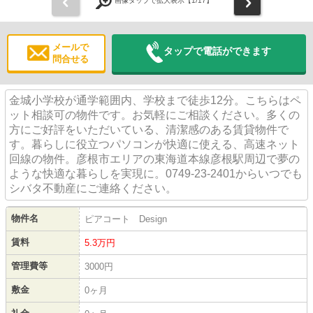
前
次
画像タップで拡大表示【
1
/17】
メールで
タップで電話ができます
問合せる
金城小学校が通学範囲内、学校まで徒歩12分。こちらはペ
ット相談可の物件です。お気軽にご相談ください。多くの
方にご好評をいただいている、清潔感のある賃貸物件で
す。暮らしに役立つパソコンが快適に使える、高速ネット
回線の物件。彦根市エリアの東海道本線彦根駅周辺で夢の
ような快適な暮らしを実現に。0749-23-2401からいつでも
シバタ不動産にご連絡ください。
物件名
ピアコート Design
賃料
5.3
万円
管理費等
3000円
敷金
0ヶ月