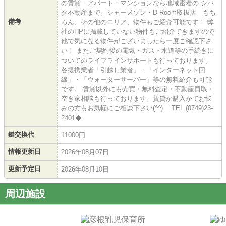
の賃貸・アパート・マンションなら地域密着の シバ
タ不動産まで。シャーメゾン・D-Room取扱店 もち
備考
ろん、その他のエリア、物件もご紹介可能です！ 弊
社のHPに掲載していない物件もご紹介できますので
他で気になる物件がございましたら一度ご確認下さ
い！ またご契約後の電気・ガス・水道等の手続きに
ついてのライフラインサポートも行っております。
各提携業者「引越し業者」・「インターネット回
線」・「ウォーターサーバー」等の無料紹介も可能
です。 賃貸以外にも売買・無料査定・不動産買取・
空き家相談も行っております。賃貸か購入かでお悩
みの方もお気軽にご相談下さい(^^) TEL (0749)23-
2401◆
鍵交換代
11000円
情報更新日
2026年08月07日
更新予定日
2026年08月10日
周辺施設