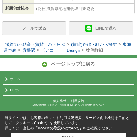
所属宅建協会
(公社)滋賀県宅地建物取引業協会
メールで送る
LINEで送る
>
>
滋賀の不動産・賃貸｜ハトらぶ
(賃貸)路線・駅から探す
東海
>
>
>
道本線
彦根駅
ピアコート Design
物件詳細
ページトップに戻る
ホーム
PCサイト
個人情報
｜
利用規約
Copyright(c) SHIGA TAKKEN KYOKAI All rights reserved.
当サイトでは、お客様の当サイト利用状況把握、サービス向上検討を目的と
して、クッキー（Cookie）を使用しています。
詳しくは、当社の
「Cookieの取扱いについて」
をご確認ください。