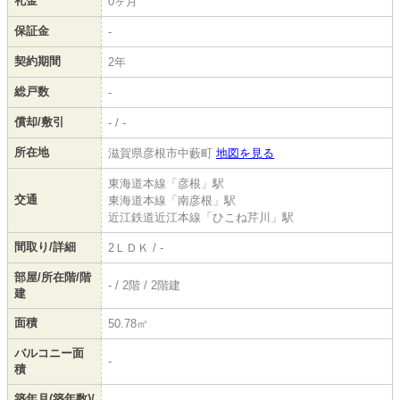
礼金
0ヶ月
保証金
-
契約期間
2年
総戸数
-
償却/敷引
- / -
所在地
滋賀県彦根市中藪町
地図を見る
東海道本線「彦根」駅
交通
東海道本線「南彦根」駅
近江鉄道近江本線「ひこね芹川」駅
間取り/詳細
2ＬＤＫ / -
部屋/所在階/階
- / 2階 / 2階建
建
面積
50.78㎡
バルコニー面
-
積
築年月(築年数)/