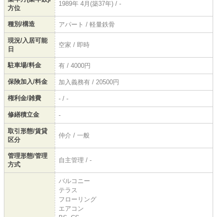
1989年 4月(築37年) / -
方位
種別/構造
アパート / 軽量鉄骨
現況/入居可能
空家 / 即時
日
駐車場/料金
有 / 4000円
保険加入/料金
加入義務有 / 20500円
権利金/雑費
- / -
修繕積立金
-
取引形態/賃貸
仲介 / 一般
区分
管理形態/管理
自主管理 / -
方式
バルコニー
テラス
フローリング
エアコン