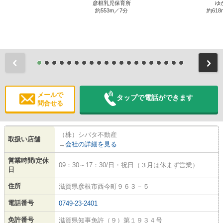
彦根乳児保育所
ゆ
約553m／7分
約618
前
メールで
タップで電話ができます
問合せる
（株）シバタ不動産
取扱い店舗
→
会社の詳細を見る
営業時間/定休
09：30～17：30/日・祝日（３月は休まず営業）
日
住所
滋賀県彦根市西今町９６３－５
電話番号
0749-23-2401
免許番号
滋賀県知事免許（９）第１９３４号