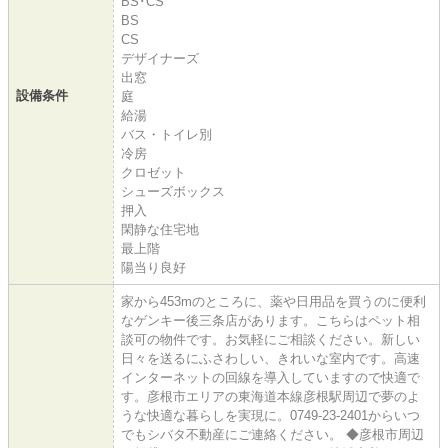
BS･CS
BS
CS
デザイナーズ
出窓
設備条件
庭
給湯
バス・トイレ別
冷房
クロゼット
シューズボックス
押入
閑静な住宅地
最上階
陽当り良好
家から453mのところに、薬や日用品を買うのに便利
なゲンキー後三条店があります。こちらはペット相
談可の物件です。お気軽にご相談ください。新しい
日々を送るにふさわしい、きれいな室内です。高速
インターネットの回線を導入していますので快適で
す。彦根市エリアの東海道本線彦根駅周辺で夢のよ
うな快適な暮らしを実現に。0749-23-2401からいつ
でもシバタ不動産にご連絡ください。 ◆彦根市周辺