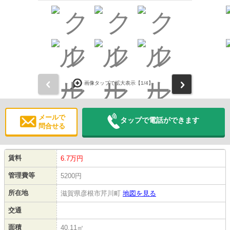
前
次
画像タップで拡大表示【
1
/4】
メールで
タップで電話ができます
問合せる
賃料
6.7万円
管理費等
5200円
所在地
滋賀県彦根市芹川町
地図を見る
交通
面積
40.11㎡