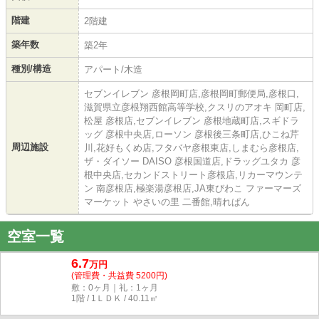
階建
2階建
築年数
築2年
種別/構造
アパート/木造
セブンイレブン 彦根岡町店,彦根岡町郵便局,彦根口,
滋賀県立彦根翔西館高等学校,クスリのアオキ 岡町店,
松屋 彦根店,セブンイレブン 彦根地蔵町店,スギドラ
ッグ 彦根中央店,ローソン 彦根後三条町店,ひこね芹
周辺施設
川,花好もくめ店,フタバヤ彦根東店,しまむら彦根店,
ザ・ダイソー DAISO 彦根国道店,ドラッグユタカ 彦
根中央店,セカンドストリート彦根店,リカーマウンテ
ン 南彦根店,極楽湯彦根店,JA東びわこ ファーマーズ
マーケット やさいの里 二番館,晴れぱん
空室一覧
6.7
万円
(管理費・共益費 5200円)
敷：0ヶ月｜礼：1ヶ月
1階 / 1ＬＤＫ / 40.11㎡