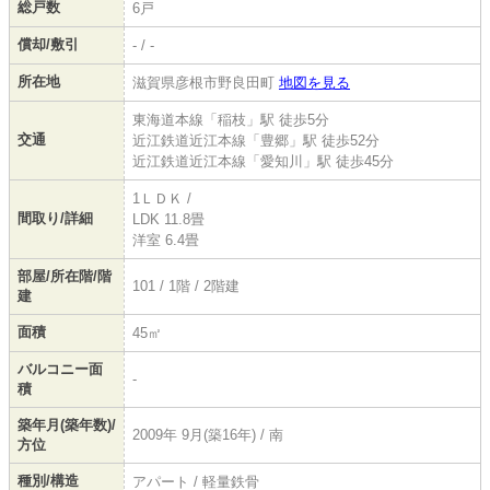
総戸数
6戸
償却/敷引
- / -
所在地
滋賀県彦根市野良田町
地図を見る
東海道本線「稲枝」駅 徒歩5分
交通
近江鉄道近江本線「豊郷」駅 徒歩52分
近江鉄道近江本線「愛知川」駅 徒歩45分
1ＬＤＫ /
間取り/詳細
LDK 11.8畳
洋室 6.4畳
部屋/所在階/階
101 / 1階 / 2階建
建
面積
45㎡
バルコニー面
-
積
築年月(築年数)/
2009年 9月(築16年) / 南
方位
種別/構造
アパート / 軽量鉄骨