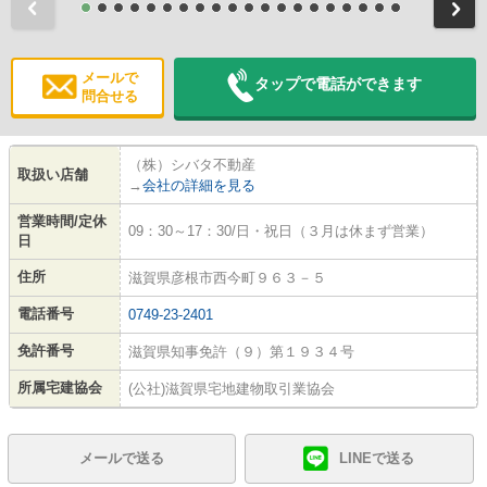
前
メールで
タップで電話ができます
問合せる
（株）シバタ不動産
取扱い店舗
→
会社の詳細を見る
営業時間/定休
09：30～17：30/日・祝日（３月は休まず営業）
日
住所
滋賀県彦根市西今町９６３－５
電話番号
0749-23-2401
免許番号
滋賀県知事免許（９）第１９３４号
所属宅建協会
(公社)滋賀県宅地建物取引業協会
メールで送る
LINEで送る