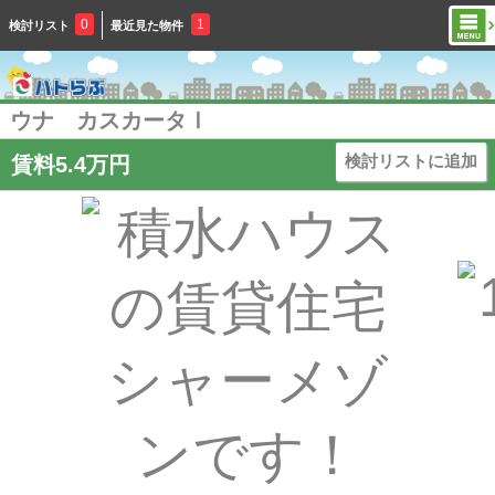
0
1
検討リスト
最近見た物件
ウナ カスカータⅠ
検討リストに追加
賃料5.4万円