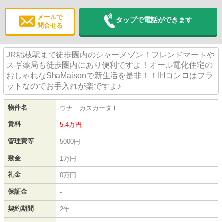
メールで
タップで電話ができます
問合せる
JR稲枝駅まで徒歩圏内のシャーメゾン！フレンドマートや
スギ薬局も徒歩圏内にあり便利ですよ！オール電化住宅の
おしゃれなShaMaisonで新生活を是非！！IHコンロはフラ
ットなのでお手入れが楽ですよ♪
物件名
ウナ カスカータⅠ
賃料
5.4
万円
管理費等
5000円
敷金
1万円
礼金
0万円
保証金
-
契約期間
2年