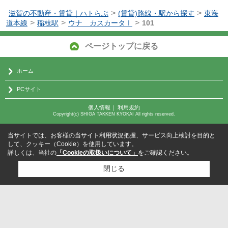
>
>
滋賀の不動産・賃貸｜ハトらぶ
(賃貸)路線・駅から探す
東海
>
>
>
道本線
稲枝駅
ウナ カスカータⅠ
101
ページトップに戻る
ホーム
PCサイト
個人情報
｜
利用規約
Copyright(c) SHIGA TAKKEN KYOKAI All rights reserved.
当サイトでは、お客様の当サイト利用状況把握、サービス向上検討を目的と
して、クッキー（Cookie）を使用しています。
詳しくは、当社の
「Cookieの取扱いについて」
をご確認ください。
閉じる