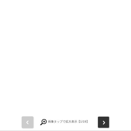
前
次
画像タップで拡大表示【
1
/19】