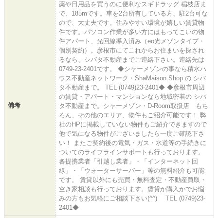
薬や日用品を買うのに便利なスギドラッグ 稲枝店ま
で、185mです。車を2台所有している方、駐2台可な
ので、大丈夫です。住みやすい環境が嬉しい賃貸物
件です。パソコン作業が多い方にはもってこいの物
件アパート、光回線導入済み（eo光メゾンタイプ・
個別契約）。彦根市にてこれからお住まいを探され
るなら、シバタ不動産までご連絡下さい。連絡先は
0749-23-2401です。 ◆シャーメゾンの事なら積水ハ
ウス不動産ネットワーク・ShaMaison Shop の シバ
タ不動産まで。 TEL (0749)23-2401◆ ◆彦根市周辺
の賃貸・アパート・マンションなら地域密着の シバ
備考
タ不動産まで。シャーメゾン・D-Room取扱店 もち
ろん、その他のエリア、物件もご紹介可能です！ 弊
社のHPに掲載していない物件もご紹介できますので
他で気になる物件がございましたら一度ご確認下さ
い！ またご契約後の電気・ガス・水道等の手続きに
ついてのライフラインサポートも行っております。
各提携業者「引越し業者」・「インターネット回
線」・「ウォーターサーバー」等の無料紹介も可能
です。 賃貸以外にも売買・無料査定・不動産買取・
空き家相談も行っております。賃貸か購入かでお悩
みの方もお気軽にご相談下さい(^^) TEL (0749)23-
2401◆