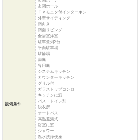
玄関ポーチ
玄関ホール
ＴＶモニタ付インターホン
外壁サイディング
南向き
南面リビング
全居室洋室
駐車並列2台
平面駐車場
駐輪場
南庭
専用庭
システムキッチン
カウンターキッチン
グリル付
ガラストップコンロ
キッチンに窓
バス・トイレ別
設備条件
脱衣所
オートバス
高温差湯式
浴室に窓
シャワー
温水洗浄便座