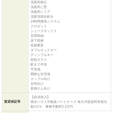
洗面所独立
洗面所に窓
洗面所にドア
洗髪洗面化粧台
24時間換気システム
クロゼット
シューズボックス
玄関収納
床下収納
収納豊富
ダブルロックキー
ディンプルキー
防犯ガラス
駅まで平坦
平坦地
閑静な住宅地
カップル向け
女性向け
新婚さん向け
【必須加入】
賃貸保証等
積水ハウス不動産パートナーズ 毎月月額賃料等相当
額の2％ 事務手数料3.3万円