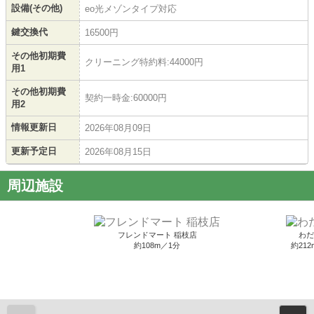
設備(その他)
eo光メゾンタイプ対応
鍵交換代
16500円
その他初期費
クリーニング特約料:44000円
用1
その他初期費
契約一時金:60000円
用2
情報更新日
2026年08月09日
更新予定日
2026年08月15日
周辺施設
フレンドマート 稲枝店
わだ
約108m／1分
約212