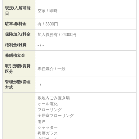
現況/入居可能
空家 / 即時
日
駐車場/料金
有 / 3300円
保険加入/料金
加入義務有 / 24300円
権利金/雑費
- / -
修繕積立金
-
取引形態/賃貸
専任媒介 / 一般
区分
管理形態/管理
- / -
方式
敷地内ごみ置き場
オール電化
フローリング
全居室フローリング
雨戸
シャッター
複層ガラス