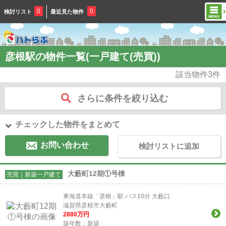
0
0
検討リスト
最近見た物件
彦根駅の物件一覧(一戸建て(売買))
該当物件
3
件
さらに条件を絞り込む
チェックした物件をまとめて
お問い合わせ
検討リストに追加
大藪町12期①号棟
売買｜新築一戸建て
東海道本線「彦根」駅 バス10分 大藪口
滋賀県彦根市大藪町
2880
万円
築年数：新築