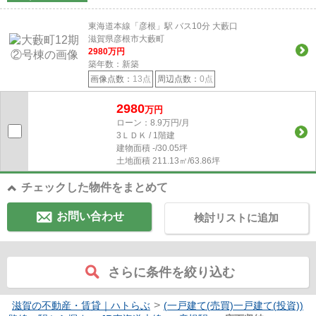
東海道本線「彦根」駅 バス10分 大藪口
滋賀県彦根市大藪町
2980
万円
築年数：新築
画像点数：
13点
周辺点数：
0点
2980
万円
ローン：8.9万円/月
3ＬＤＫ / 1階建
建物面積
-/30.05坪
土地面積
211.13㎡/63.86坪
チェックした物件をまとめて
お問い合わせ
検討リストに追加
さらに条件を絞り込む
>
滋賀の不動産・賃貸｜ハトらぶ
(一戸建て(売買)一戸建て(投資))