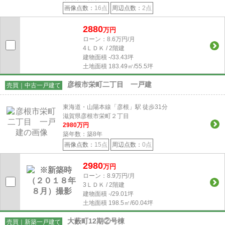
画像点数：
16点
周辺点数：
2点
2880
万円
ローン：8.6万円/月
4ＬＤＫ / 2階建
建物面積
-/33.43坪
土地面積
183.49㎡/55.5坪
彦根市栄町二丁目 一戸建
売買｜中古一戸建て
東海道・山陽本線「彦根」駅 徒歩31分
滋賀県彦根市栄町２丁目
2980
万円
築年数：築8年
画像点数：
15点
周辺点数：
0点
2980
万円
ローン：8.9万円/月
3ＬＤＫ / 2階建
建物面積
-/29.01坪
土地面積
198.5㎡/60.04坪
大藪町12期②号棟
売買｜新築一戸建て