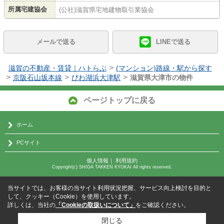
所属宅建協会
(公社)滋賀県宅地建物取引業協会
メールで送る
LINEで送る
>
滋賀の不動産・賃貸｜ハトらぶ
(マンション)路線・駅から探す
>
>
>
京阪石山坂本線
びわ湖浜大津駅
滋賀県大津市の物件
ページトップに戻る
ホーム
PCサイト
個人情報
｜
利用規約
Copyright(c) SHIGA TAKKEN KYOKAI All rights reserved.
当サイトでは、お客様の当サイト利用状況把握、サービス向上検討を目的と
して、クッキー（Cookie）を使用しています。
詳しくは、当社の
「Cookieの取扱いについて」
をご確認ください。
閉じる