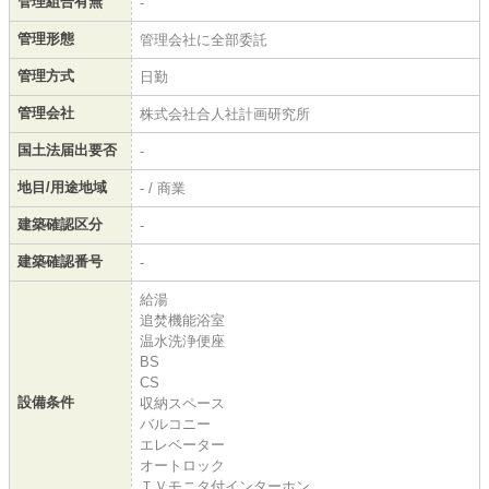
管理組合有無
-
管理形態
管理会社に全部委託
管理方式
日勤
管理会社
株式会社合人社計画研究所
国土法届出要否
-
地目/用途地域
- / 商業
建築確認区分
-
建築確認番号
-
給湯
追焚機能浴室
温水洗浄便座
BS
CS
設備条件
収納スペース
バルコニー
エレベーター
オートロック
ＴＶモニタ付インターホン