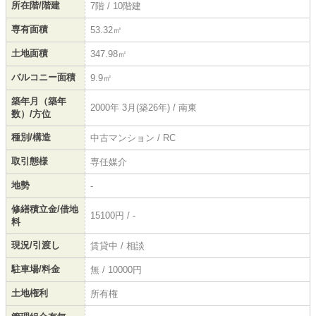
所在階/階建
7階 / 10階建
専有面積
53.32㎡
土地面積
347.98㎡
バルコニー面積
9.9㎡
築年月（築年
2000年 3月(築26年) / 南東
数）/方位
種別/構造
中古マンション / RC
取引態様
専任媒介
地勢
-
修繕積立金/借地
15100円 / -
料
現況/引渡し
賃貸中 / 相談
駐車場/料金
無 / 10000円
土地権利
所有権