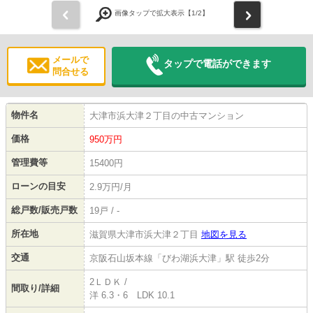
前
次
画像タップで拡大表示【
1
/2】
メールで
タップで電話ができます
問合せる
物件名
大津市浜大津２丁目の中古マンション
価格
950
万円
管理費等
15400円
ローンの目安
2.9万円/月
総戸数/販売戸数
19戸 / -
所在地
滋賀県大津市浜大津２丁目
地図を見る
交通
京阪石山坂本線「びわ湖浜大津」駅 徒歩2分
2ＬＤＫ /
間取り/詳細
洋 6.3・6 LDK 10.1