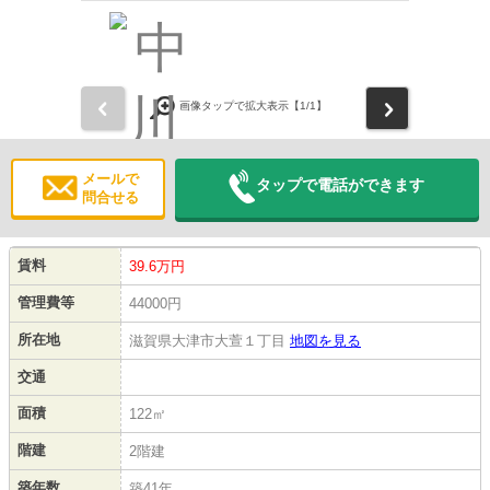
前
次
画像タップで拡大表示【
1
/1】
メールで
タップで電話ができます
問合せる
賃料
39.6万円
管理費等
44000円
所在地
滋賀県大津市大萱１丁目
地図を見る
交通
面積
122㎡
階建
2階建
築年数
築41年