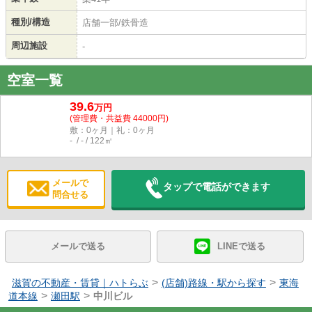
種別/構造
店舗一部/鉄骨造
周辺施設
-
空室一覧
39.6
万円
(管理費・共益費 44000円)
敷：0ヶ月｜礼：0ヶ月
- / - / 122㎡
メールで
タップで電話ができます
問合せる
メールで送る
LINEで送る
>
>
滋賀の不動産・賃貸｜ハトらぶ
(店舗)路線・駅から探す
東海
>
>
道本線
瀬田駅
中川ビル