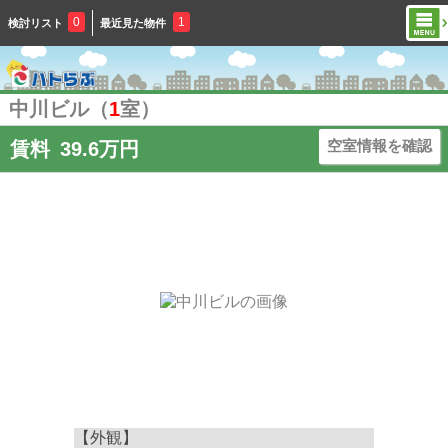
0
1
検討リスト
最近見た物件
中川ビル（
1
室）
空室情報を確認
賃料
39.6万円
【外観】