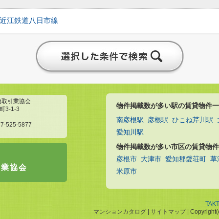
近江鉄道八日市線
物取引業協会
物件掲載数が多い駅の賃貸物件一
3-1-3
南彦根駅
彦根駅
ひこね芹川駅
7-525-5877
愛知川駅
物件掲載数が多い市区の賃貸物件
彦根市
大津市
愛知郡愛荘町
草
引業協会
米原市
TAK
マンションカタログ
|
サイトマップ
| Copyright