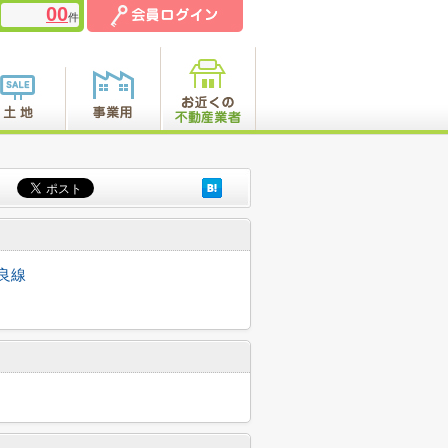
00
件
良線