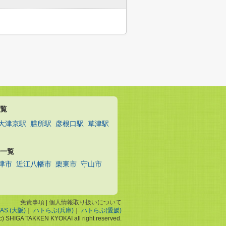
覧
大津京駅
膳所駅
彦根口駅
草津駅
一覧
津市
近江八幡市
栗東市
守山市
免責事項
|
個人情報取り扱いについて
TAS.(大阪)
｜
ハトらぶ(兵庫)
｜
ハトらぶ(愛媛)
(c) SHIGA TAKKEN KYOKAI all right reserved.