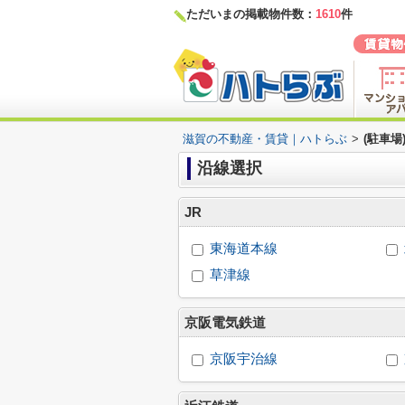
ただいまの掲載物件数：
1610
件
滋賀の不動産・賃貸｜ハトらぶ
>
(駐車
沿線選択
JR
東海道本線
草津線
京阪電気鉄道
京阪宇治線