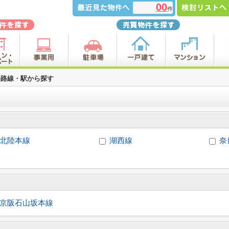
00
件
場)路線・駅から探す
北陸本線
湖西線
奈
京阪石山坂本線