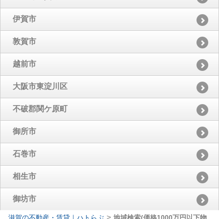
伊賀市
敦賀市
越前市
大阪市東淀川区
不破郡関ケ原町
御所市
石巻市
相生市
御坊市
>
滋賀の不動産・賃貸｜ハトらぶ
地域検索(価格1000万円以下物