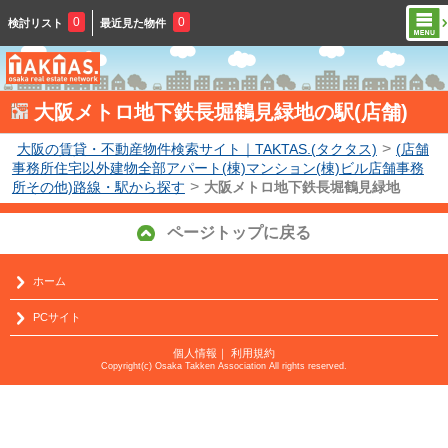
0
0
検討リスト
最近見た物件
大阪メトロ地下鉄長堀鶴見緑地の駅(店舗)
>
大阪の賃貸・不動産物件検索サイト｜TAKTAS.(タクタス)
(店舗
事務所住宅以外建物全部アパート(棟)マンション(棟)ビル店舗事務
>
所その他)路線・駅から探す
大阪メトロ地下鉄長堀鶴見緑地
ページトップに戻る
ホーム
PCサイト
個人情報
｜
利用規約
Copyright(c) Osaka Takken Association All rights reserved.