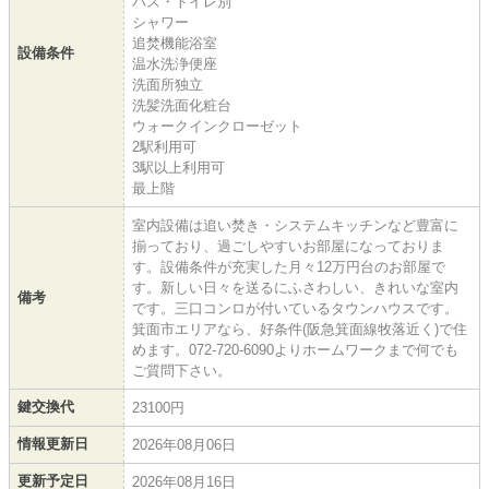
バス・トイレ別
シャワー
追焚機能浴室
設備条件
温水洗浄便座
洗面所独立
洗髪洗面化粧台
ウォークインクローゼット
2駅利用可
3駅以上利用可
最上階
室内設備は追い焚き・システムキッチンなど豊富に
揃っており、過ごしやすいお部屋になっておりま
す。設備条件が充実した月々12万円台のお部屋で
す。新しい日々を送るにふさわしい、きれいな室内
備考
です。三口コンロが付いているタウンハウスです。
箕面市エリアなら、好条件(阪急箕面線牧落近く)で住
めます。072-720-6090よりホームワークまで何でも
ご質問下さい。
鍵交換代
23100円
情報更新日
2026年08月06日
更新予定日
2026年08月16日