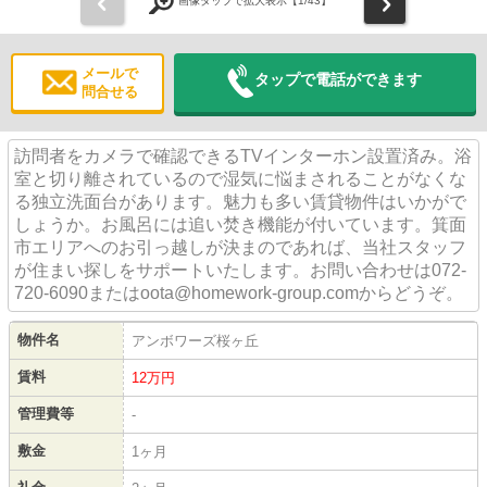
前
次
画像タップで拡大表示【
1
/43】
メールで
タップで電話ができます
問合せる
訪問者をカメラで確認できるTVインターホン設置済み。浴
室と切り離されているので湿気に悩まされることがなくな
る独立洗面台があります。魅力も多い賃貸物件はいかがで
しょうか。お風呂には追い焚き機能が付いています。箕面
市エリアへのお引っ越しが決まのであれば、当社スタッフ
が住まい探しをサポートいたします。お問い合わせは072-
720-6090またはoota@homework-group.comからどうぞ。
物件名
アンボワーズ桜ヶ丘
賃料
12
万円
管理費等
-
敷金
1ヶ月