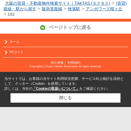
>
大阪の賃貸・不動産物件検索サイト｜TAKTAS.(タクタス)
(賃貸)
>
>
>
路線・駅から探す
阪急箕面線
牧落駅
アンボワーズ桜ヶ丘
>
102
ページトップに戻る
ホーム
PCサイト
個人情報
｜
利用規約
Copyright(c) Osaka Takken Association All rights reserved.
当サイトでは、お客様の当サイト利用状況把握、サービス向上検討を目的と
して、クッキー（Cookie）を使用しています。
詳しくは、当社の
「Cookieの取扱いについて」
をご確認ください。
閉じる