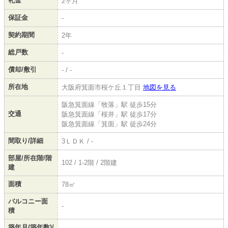
礼金
2ヶ月
保証金
-
契約期間
2年
総戸数
-
償却/敷引
- / -
所在地
大阪府箕面市桜ケ丘１丁目
地図を見る
阪急箕面線「牧落」駅 徒歩15分
交通
阪急箕面線「桜井」駅 徒歩17分
阪急箕面線「箕面」駅 徒歩24分
間取り/詳細
3ＬＤＫ / -
部屋/所在階/階
102 / 1-2階 / 2階建
建
面積
78㎡
バルコニー面
-
積
築年月(築年数)/