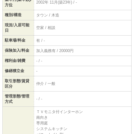
2002年 11月(築23年) / -
方位
種別/構造
タウン / 木造
現況/入居可能
空家 / 相談
日
駐車場/料金
有 / -
保険加入/料金
加入義務有 / 20000円
権利金/雑費
- / -
修繕積立金
-
取引形態/賃貸
仲介 / 一般
区分
管理形態/管理
- / -
方式
ＴＶモニタ付インターホン
南向き
専用庭
システムキッチン