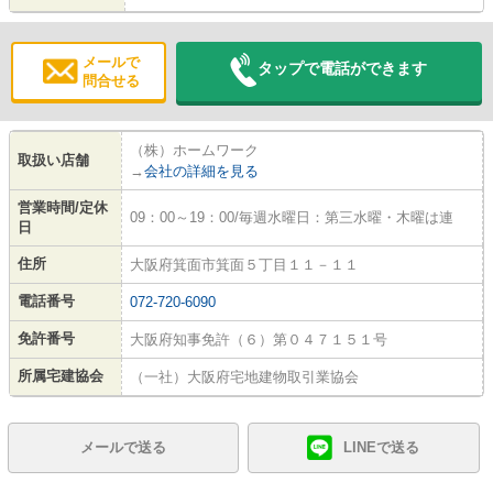
メールで
タップで電話ができます
問合せる
（株）ホームワーク
取扱い店舗
→
会社の詳細を見る
営業時間/定休
09：00～19：00/毎週水曜日：第三水曜・木曜は連
日
住所
大阪府箕面市箕面５丁目１１－１１
電話番号
072-720-6090
免許番号
大阪府知事免許（６）第０４７１５１号
所属宅建協会
（一社）大阪府宅地建物取引業協会
メールで送る
LINEで送る