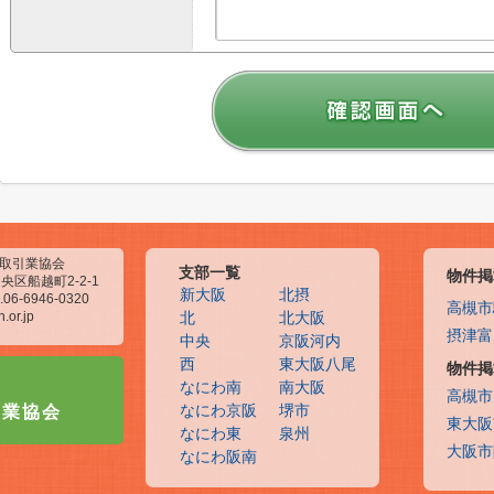
物取引業協会
支部一覧
物件掲
央区船越町2-2-1
新大阪
北摂
.06-6946-0320
高槻市
.or.jp
北
北大阪
摂津富
中央
京阪河内
西
東大阪八尾
物件掲
なにわ南
南大阪
高槻市
引業協会
なにわ京阪
堺市
東大阪
なにわ東
泉州
大阪市
なにわ阪南