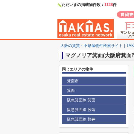
ただいまの掲載物件数：
1128
件
大阪の賃貸・不動産物件検索サイト｜TAKTA
マグノリア箕面(大阪府箕面
同じエリアの物件
箕面市
箕面
阪急箕面線 箕面
阪急箕面線 牧落
阪急箕面線 桜井