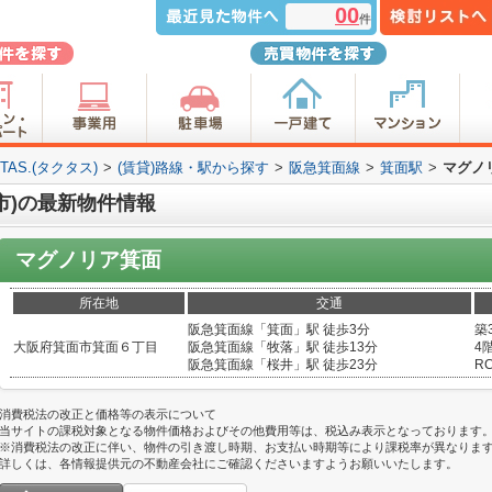
00
件
S.(タクタス)
>
(賃貸)路線・駅から探す
>
阪急箕面線
>
箕面駅
>
マグノ
市)の最新物件情報
マグノリア箕面
所在地
交通
阪急箕面線「箕面」駅 徒歩3分
築
大阪府箕面市箕面６丁目
阪急箕面線「牧落」駅 徒歩13分
4階
阪急箕面線「桜井」駅 徒歩23分
R
消費税法の改正と価格等の表示について
当サイトの課税対象となる物件価格およびその他費用等は、税込み表示となっております
※消費税法の改正に伴い、物件の引き渡し時期、お支払い時期等により課税率が異なりま
詳しくは、各情報提供元の不動産会社にご確認くださいますようお願いいたします。