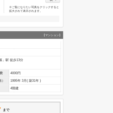
※ご覧になりたい写真をクリックすると
拡大されて表示されます。
【マンション】
」駅 徒歩13分
費
4000円
数）
1995年 3月( 築31年 )
4階建
ク
まで