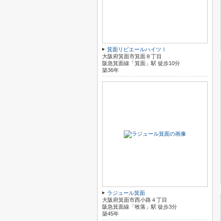
箕面リビエールハイツⅠ
大阪府箕面市箕面８丁目
阪急箕面線「箕面」駅 徒歩10分
築36年
ラジュール箕面
大阪府箕面市西小路４丁目
阪急箕面線「牧落」駅 徒歩3分
築45年