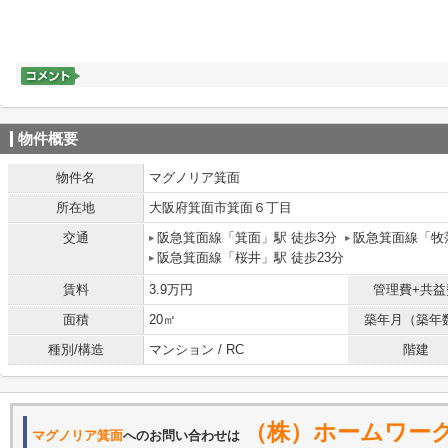
物件概要
物件名
マグノリア箕面
所在地
大阪府箕面市箕面６丁目
交通
阪急箕面線「箕面」駅 徒歩3分
阪急箕面線「牧落
阪急箕面線「桜井」駅 徒歩23分
賃料
3.9万円
管理費+共益
面積
20㎡
築年月（築年
種別/構造
マンション / RC
階建
（株）ホームワー
マグノリア箕面
へのお問い合わせは