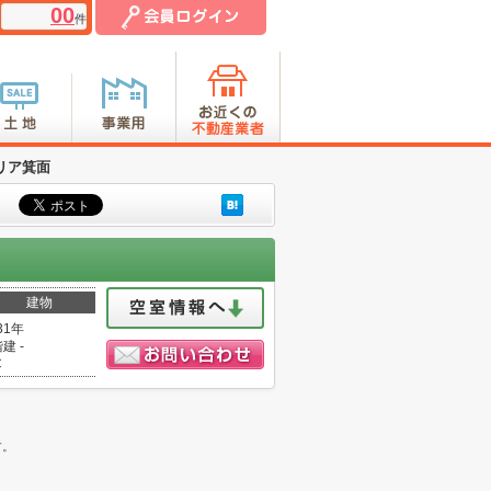
00
件
リア箕面
建物
31年
建 -
C
。
す。