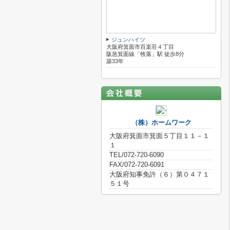
ジュンハイツ
大阪府箕面市百楽荘４丁目
阪急箕面線「牧落」駅 徒歩8分
築33年
（株）ホームワーク
大阪府箕面市箕面５丁目１１－１
１
TEL/072-720-6090
FAX/072-720-6091
大阪府知事免許（６）第０４７１
５１号