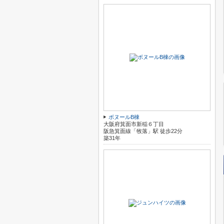
ボヌールB棟
大阪府箕面市新稲６丁目
阪急箕面線「牧落」駅 徒歩22分
築31年