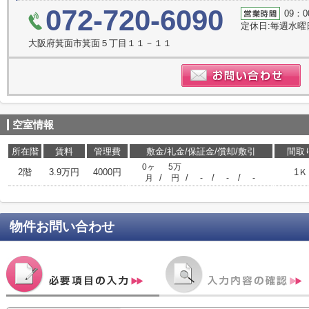
072-720-6090
09：0
定休日:毎週水
大阪府箕面市箕面５丁目１１－１１
空室情報
所在階
賃料
管理費
敷金/礼金/保証金/償却/敷引
間取
0ヶ
5万
2階
3.9万円
4000円
1Ｋ
/
/
/
/
月
円
-
-
-
物件お問い合わせ