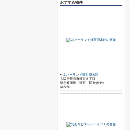
おすすめ物件
ネバーランド箕面潤水館
大阪府箕面市箕面８丁目
阪急箕面線「箕面」駅 徒歩4分
築22年