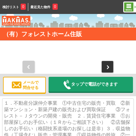
0
0
検討リスト
最近見た物件
（有）フォレストホーム住販
メールで
タップで電話ができます
問合せる
１．不動産分譲仲介事業 ①中古住宅の販売・買取 ②新
築マンション・新築戸建の販売および買取保証 ③フォ
レスト－Ｊタウンの開発・販売 ２．賃貸住宅事業 ①お
部屋探しのお手伝い（１Ｒからご相談下さい） ②店舗探
しのお手伝い（格闘技系道場のお探しは是非）３．収益物
件（工場含む）販売・管理事業 ①収益物件の斡旋 ②一