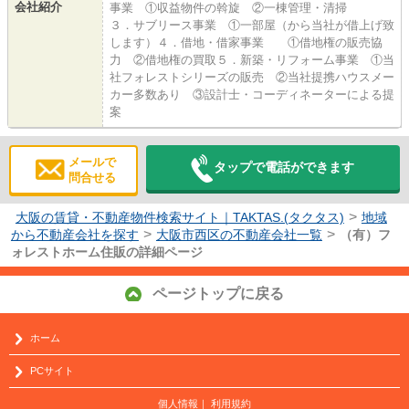
会社紹介
事業 ①収益物件の斡旋 ②一棟管理・清掃
３．サブリース事業 ①一部屋（から当社が借上げ致
します）４．借地・借家事業 ①借地権の販売協
力 ②借地権の買取５．新築・リフォーム事業 ①当
社フォレストシリーズの販売 ②当社提携ハウスメー
カー多数あり ③設計士・コーディネーターによる提
案
メールで
タップで電話ができます
問合せる
>
大阪の賃貸・不動産物件検索サイト｜TAKTAS.(タクタス)
地域
>
>
から不動産会社を探す
大阪市西区の不動産会社一覧
（有）フ
ォレストホーム住販の詳細ページ
ページトップに戻る
ホーム
PCサイト
個人情報
｜
利用規約