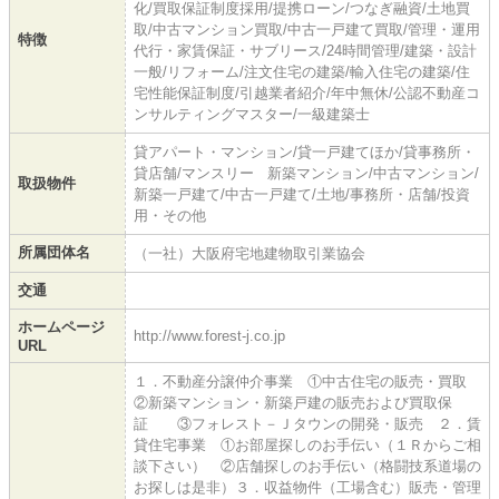
化/買取保証制度採用/提携ローン/つなぎ融資/土地買
取/中古マンション買取/中古一戸建て買取/管理・運用
特徴
代行・家賃保証・サブリース/24時間管理/建築・設計
一般/リフォーム/注文住宅の建築/輸入住宅の建築/住
宅性能保証制度/引越業者紹介/年中無休/公認不動産コ
ンサルティングマスター/一級建築士
貸アパート・マンション/貸一戸建てほか/貸事務所・
貸店舗/マンスリー 新築マンション/中古マンション/
取扱物件
新築一戸建て/中古一戸建て/土地/事務所・店舗/投資
用・その他
所属団体名
（一社）大阪府宅地建物取引業協会
交通
ホームページ
http://www.forest-j.co.jp
URL
１．不動産分譲仲介事業 ①中古住宅の販売・買取
②新築マンション・新築戸建の販売および買取保
証 ③フォレスト－Ｊタウンの開発・販売 ２．賃
貸住宅事業 ①お部屋探しのお手伝い（１Ｒからご相
談下さい） ②店舗探しのお手伝い（格闘技系道場の
お探しは是非）３．収益物件（工場含む）販売・管理