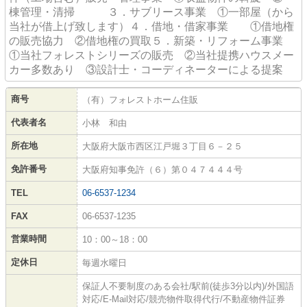
棟管理・清掃 ３．サブリース事業 ①一部屋（から
当社が借上げ致します）４．借地・借家事業 ①借地権
の販売協力 ②借地権の買取５．新築・リフォーム事業
①当社フォレストシリーズの販売 ②当社提携ハウスメー
カー多数あり ③設計士・コーディネーターによる提案
商号
（有）フォレストホーム住販
代表者名
小林 和由
所在地
大阪府大阪市西区江戸堀３丁目６－２５
免許番号
大阪府知事免許（６）第０４７４４４号
TEL
06-6537-1234
FAX
06-6537-1235
営業時間
10：00～18：00
定休日
毎週水曜日
保証人不要制度のある会社/駅前(徒歩3分以内)/外国語
対応/E-Mail対応/競売物件取得代行/不動産物件証券