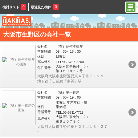
0
0
検討リスト
最近見た物件
大阪市生野区の会社一覧
会社名
（有）信侑不動産
営業時間
09：30～18：30
休日
日曜日
電話番号
TEL:06-6757-3200
大阪府知事免許（５）
免許番号
第０５０９５７号
大阪府大阪市生野区巽東４丁目７－２８
地下鉄千日前線「南巽」駅
会社名
（株）第一住建
営業時間
09：00～19：00
水曜日 年末年始・夏
休日
季休暇
電話番号
TEL:06-6711-7711
大阪府知事免許（２）
免許番号
第６１０７９号
大阪府大阪市生野区桃谷２丁目１３－２７
-