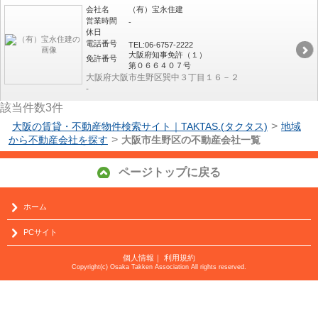
会社名
（有）宝永住建
営業時間
-
休日
電話番号
TEL:06-6757-2222
大阪府知事免許（１）
免許番号
第０６６４０７号
大阪府大阪市生野区巽中３丁目１６－２
-
該当件数
3
件
>
大阪の賃貸・不動産物件検索サイト｜TAKTAS.(タクタス)
地域
>
から不動産会社を探す
大阪市生野区の不動産会社一覧
ページトップに戻る
ホーム
PCサイト
個人情報
｜
利用規約
Copyright(c) Osaka Takken Association All rights reserved.