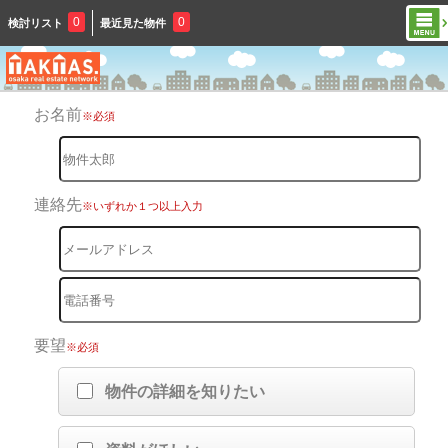
0
0
検討リスト
最近見た物件
お名前
※必須
連絡先
※いずれか１つ以上入力
要望
※必須
物件の詳細を知りたい