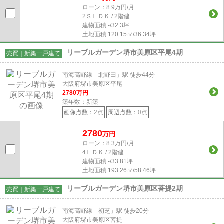
ローン：8.9万円/月
2ＳＬＤＫ / 2階建
建物面積
-/32.3坪
土地面積
120.15㎡/36.34坪
リーブルガーデン堺市美原区平尾4期
売買｜新築一戸建て
南海高野線「北野田」駅 徒歩44分
大阪府堺市美原区平尾
2780
万円
築年数：新築
画像点数：
2点
周辺点数：
0点
2780
万円
ローン：8.3万円/月
4ＬＤＫ / 2階建
建物面積
-/33.81坪
土地面積
193.26㎡/58.46坪
リーブルガーデン堺市美原区菩提2期
売買｜新築一戸建て
南海高野線「初芝」駅 徒歩20分
大阪府堺市美原区菩提