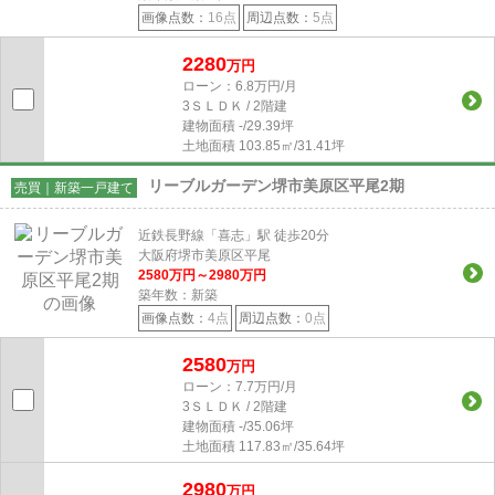
画像点数：
16点
周辺点数：
5点
2280
万円
ローン：6.8万円/月
3ＳＬＤＫ / 2階建
建物面積
-/29.39坪
土地面積
103.85㎡/31.41坪
リーブルガーデン堺市美原区平尾2期
売買｜新築一戸建て
近鉄長野線「喜志」駅 徒歩20分
大阪府堺市美原区平尾
2580
万円～
2980
万円
築年数：新築
画像点数：
4点
周辺点数：
0点
2580
万円
ローン：7.7万円/月
3ＳＬＤＫ / 2階建
建物面積
-/35.06坪
土地面積
117.83㎡/35.64坪
2980
万円