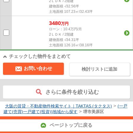
2ＬＤＫ / 2階建
建物面積
-/32.56坪
土地面積
107.23㎡/32.43坪
3480
万円
ローン：10.4万円/月
2ＬＤＫ / 2階建
建物面積
-/34.31坪
土地面積
126.16㎡/38.16坪
チェックした物件をまとめて
お問い合わせ
検討リストに追加
さらに条件を絞り込む
>
大阪の賃貸・不動産物件検索サイト｜TAKTAS.(タクタス)
(一戸
>
建て(売買)一戸建て(投資))地域から探す
堺市美原区
ページトップに戻る