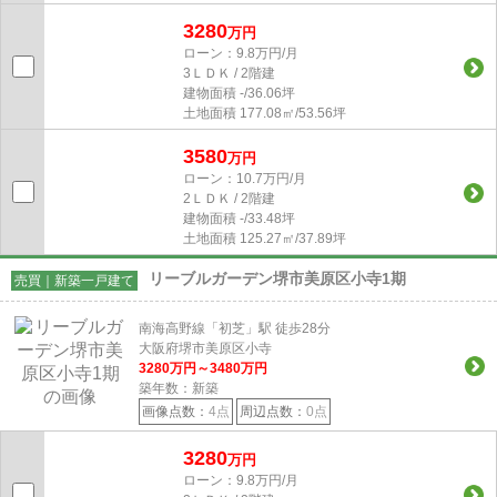
3280
万円
ローン：9.8万円/月
3ＬＤＫ / 2階建
建物面積
-/36.06坪
土地面積
177.08㎡/53.56坪
3580
万円
ローン：10.7万円/月
2ＬＤＫ / 2階建
建物面積
-/33.48坪
土地面積
125.27㎡/37.89坪
リーブルガーデン堺市美原区小寺1期
売買｜新築一戸建て
南海高野線「初芝」駅 徒歩28分
大阪府堺市美原区小寺
3280
万円～
3480
万円
築年数：新築
画像点数：
4点
周辺点数：
0点
3280
万円
ローン：9.8万円/月