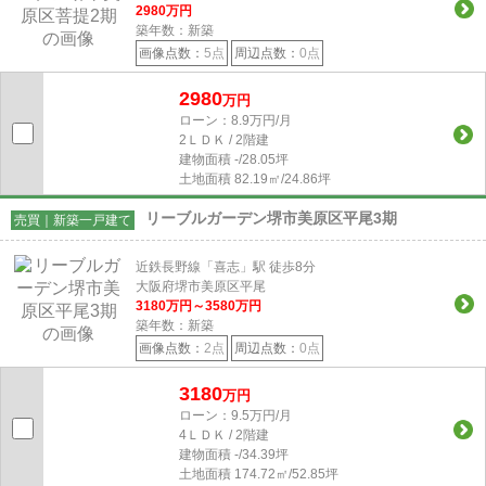
2980
万円
築年数：新築
画像点数：
5点
周辺点数：
0点
2980
万円
ローン：8.9万円/月
2ＬＤＫ / 2階建
建物面積
-/28.05坪
土地面積
82.19㎡/24.86坪
リーブルガーデン堺市美原区平尾3期
売買｜新築一戸建て
近鉄長野線「喜志」駅 徒歩8分
大阪府堺市美原区平尾
3180
万円～
3580
万円
築年数：新築
画像点数：
2点
周辺点数：
0点
3180
万円
ローン：9.5万円/月
4ＬＤＫ / 2階建
建物面積
-/34.39坪
土地面積
174.72㎡/52.85坪