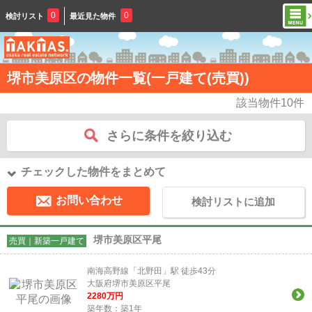
0
0
検討リスト
最近見た物件
堺市美原区の物件一覧(一戸建て(売買))
該当物件
10
件
さらに条件を絞り込む
チェックした物件をまとめて
お問い合わせ
検討リストに追加
堺市美原区平尾
売買｜新築一戸建て
南海高野線「北野田」駅 徒歩43分
大阪府堺市美原区平尾
2280
万円
築年数：築1年