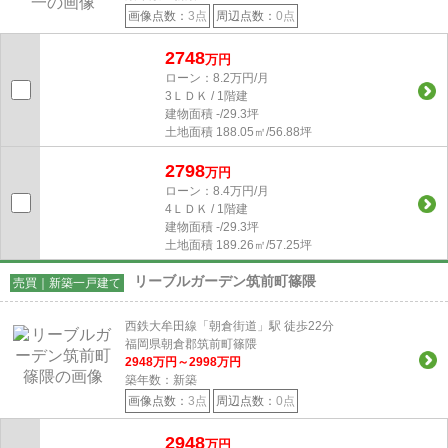
画像点数：
3点
周辺点数：
0点
2748
万円
ローン：8.2万円/月
3ＬＤＫ / 1階建
建物面積
-/29.3坪
土地面積
188.05㎡/56.88坪
2798
万円
ローン：8.4万円/月
4ＬＤＫ / 1階建
建物面積
-/29.3坪
土地面積
189.26㎡/57.25坪
リーブルガーデン筑前町篠隈
売買｜新築一戸建て
西鉄大牟田線「朝倉街道」駅 徒歩22分
福岡県朝倉郡筑前町篠隈
2948
万円～
2998
万円
築年数：新築
画像点数：
3点
周辺点数：
0点
2948
万円