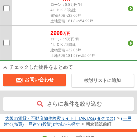
ローン：8.8万円/月
4ＬＤＫ / 2階建
建物面積
-/32.06坪
土地面積
181.8㎡/54.99坪
2998
万円
ローン：9万円/月
4ＬＤＫ / 2階建
建物面積
-/32.05坪
土地面積
181.97㎡/55.04坪
チェックした物件をまとめて
お問い合わせ
検討リストに追加
さらに条件を絞り込む
>
大阪の賃貸・不動産物件検索サイト｜TAKTAS.(タクタス)
(一戸
>
建て(売買)一戸建て(投資))地域から探す
朝倉郡筑前町