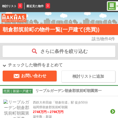
0
0
検討リスト
最近見た物件
朝倉郡筑前町の物件一覧(一戸建て(売買))
該当物件
4
件
さらに条件を絞り込む
チェックした物件をまとめて
お問い合わせ
検討リストに追加
リーブルガーデン朝倉郡筑前町朝園第一
売買｜新築一戸建て
西鉄大牟田線「朝倉街道」駅 徒歩50分
福岡県朝倉郡筑前町朝園
2748
万円～
2798
万円
築年数：新築