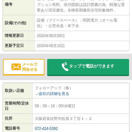
備考
プション有料。添付図面は設計図書の為、軽微な変
更あり現況優先。全棟長期優良住宅対象物件。
設備（フリースペース）：関西電力（オール電
設備(その他)
化）・公営水道・本下水
情報更新日
2026年08月08日
更新予定日
2026年08月15日
メールで
タップで電話ができます
問合せる
フォローアップ（株）
取扱い店舗
→
会社の詳細を見る
営業時間/定休
09：00～18：00/水曜日
日
住所
大阪府泉佐野市松原３丁目１－２
電話番号
072-424-5392