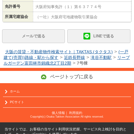
免許番号
大阪府知事免許（１）第６３７７４号
所属宅建協会
（一社）大阪府宅地建物取引業協会
メールで送る
LINEで送る
>
大阪の賃貸・不動産物件検索サイト｜TAKTAS.(タクタス)
(一戸
>
>
>
建て(売買))路線・駅から探す
近鉄長野線
滝谷不動駅
リーブ
>
ルガーデン富田林市錦織北2丁目2期
7号棟
ページトップに戻る
ホーム
PCサイト
個人情報
｜
利用規約
Copyright(c) Osaka Takken Association All rights reserved.
当サイトでは、お客様の当サイト利用状況把握、サービス向上検討を目的と