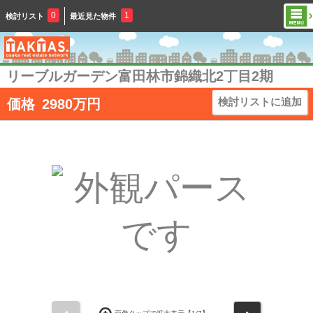
0
1
検討リスト
最近見た物件
リーブルガーデン富田林市錦織北2丁目2期
検討リストに追加
価格
2980
万円