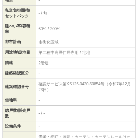
-
私道負担面積/
- / 無
セットバック
建ぺい率/容積
60% / 200%
率
都市計画
市街化区域
用途地域/地目
第二種中高層住居専用 / 宅地
階建
2階建
建築確認区分
-
確認サービス第KS125-0420-60854号（令和7年12月
建築確認番号
23日）
借地料
-
総戸数/販売戸
- / -
数
設備条件
-
備考：網戸・照明・カーテン・カーテンレールはオ