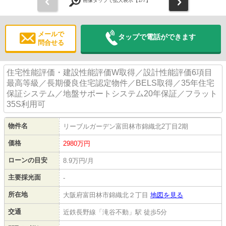
前
次
画像タップで拡大表示【
1
/7】
メールで
タップで電話ができます
問合せる
住宅性能評価・建設性能評価W取得／設計性能評価6項目
最高等級／長期優良住宅認定物件／BELS取得／35年住宅
保証システム／地盤サポートシステム20年保証／フラット
35S利用可
物件名
リーブルガーデン富田林市錦織北2丁目2期
価格
2980
万円
ローンの目安
8.9万円/月
主要採光面
-
所在地
大阪府富田林市錦織北２丁目
地図を見る
交通
近鉄長野線「滝谷不動」駅 徒歩5分