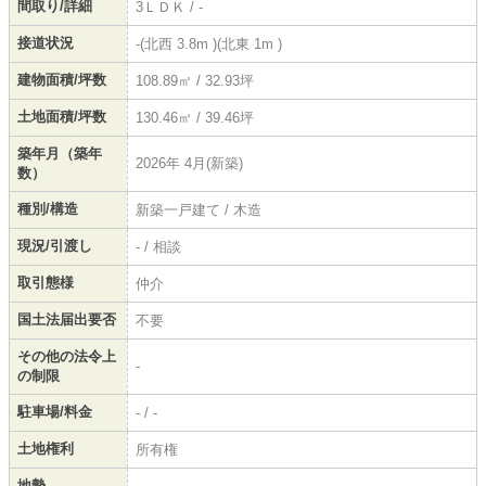
間取り/詳細
3ＬＤＫ / -
接道状況
-(北西 3.8m )(北東 1m )
建物面積/坪数
108.89㎡ / 32.93坪
土地面積/坪数
130.46㎡ / 39.46坪
築年月（築年
2026年 4月(新築)
数）
種別/構造
新築一戸建て / 木造
現況/引渡し
- / 相談
取引態様
仲介
国土法届出要否
不要
その他の法令上
-
の制限
駐車場/料金
- / -
土地権利
所有権
地勢