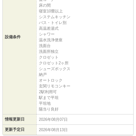
床の間
寝室10畳以上
システムキッチン
バス・トイレ別
高温差湯式
シャワー
設備条件
温水洗浄便座
洗面台
洗面所独立
クロゼット
クロゼット2ヶ所
シューズボックス
納戸
オートロック
玄関リモコンキー
2駅利用可
駅まで平坦
平坦地
陽当り良好
情報更新日
2026年08月07日
更新予定日
2026年08月13日