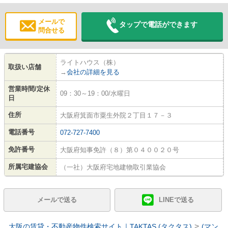
メールで
タップで電話ができます
問合せる
ライトハウス（株）
取扱い店舗
→
会社の詳細を見る
営業時間/定休
09：30～19：00/水曜日
日
住所
大阪府箕面市粟生外院２丁目１７－３
電話番号
072-727-7400
免許番号
大阪府知事免許（８）第０４００２０号
所属宅建協会
（一社）大阪府宅地建物取引業協会
メールで送る
LINEで送る
>
大阪の賃貸・不動産物件検索サイト｜TAKTAS.(タクタス)
(マン