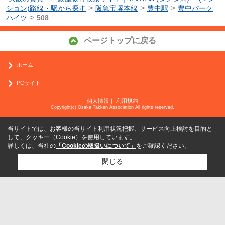
>
>
>
ション)路線・駅から探す
阪急宝塚本線
豊中駅
豊中パーク
>
ハイツ
508
ページトップに戻る
ホーム
PCサイト
個人情報
｜
利用規約
Copyright(c) Osaka Takken Association All rights reserved.
当サイトでは、お客様の当サイト利用状況把握、サービス向上検討を目的と
して、クッキー（Cookie）を使用しています。
詳しくは、当社の
「Cookieの取扱いについて」
をご確認ください。
閉じる