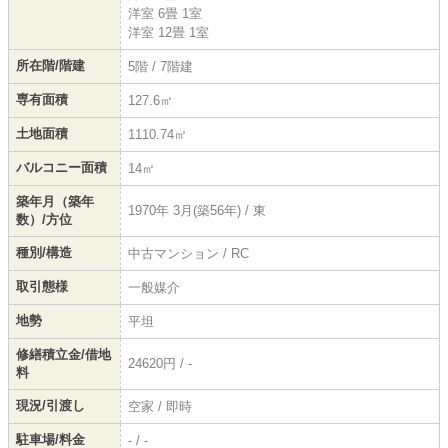
洋室 6畳 1室
洋室 12畳 1室
所在階/階建
5階 / 7階建
専有面積
127.6㎡
土地面積
1110.74㎡
バルコニー面積
14㎡
築年月（築年
1970年 3月(築56年) / 東
数）/方位
種別/構造
中古マンション / RC
取引態様
一般媒介
地勢
平坦
修繕積立金/借地
24620円 / -
料
現況/引渡し
空家 / 即時
駐車場/料金
- / -