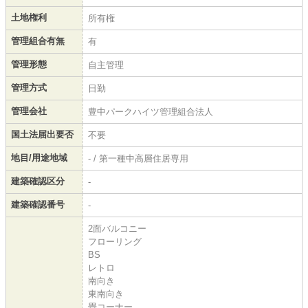
土地権利
所有権
管理組合有無
有
管理形態
自主管理
管理方式
日勤
管理会社
豊中パークハイツ管理組合法人
国土法届出要否
不要
地目/用途地域
- / 第一種中高層住居専用
建築確認区分
-
建築確認番号
-
2面バルコニー
フローリング
BS
レトロ
南向き
東南向き
畳コーナー