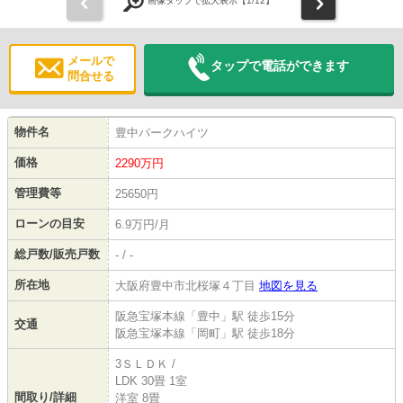
前
次
画像タップで拡大表示【
1
/12】
メールで
タップで電話ができます
問合せる
物件名
豊中パークハイツ
価格
2290
万円
管理費等
25650円
ローンの目安
6.9万円/月
総戸数/販売戸数
- / -
所在地
大阪府豊中市北桜塚４丁目
地図を見る
阪急宝塚本線「豊中」駅 徒歩15分
交通
阪急宝塚本線「岡町」駅 徒歩18分
3ＳＬＤＫ /
LDK 30畳 1室
間取り/詳細
洋室 8畳