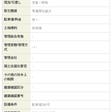
現況/引渡し
空家 / 即時
取引態様
専属専任媒介
駐車場/料金
有 / -
土地権利
所有権
管理組合有無
-
管理形態/管理方
- / -
式
管理会社
-
国土法届出要否
-
その他の法令上
-
の制限
建築確認区分
-
建築確認番号
-
設備条件
駐車場3台可