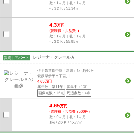
敷：1ヶ月｜礼：1ヶ月
- / 3ＤＫ / 51.34㎡
4.3
万円
(管理費・共益費 -)
敷：1ヶ月｜礼：1ヶ月
- / 3ＤＫ / 55.95㎡
レジーナ・クレールＡ
賃貸｜アパート
伊予鉄道郡中線「新川」駅 徒歩6分
愛媛県伊予市下吾川
4.65
万円
築年数：築11年｜募集中：
1
室
画像点数：
16点
周辺点数：
4点
4.65
万円
(管理費・共益費 3500円)
敷：0ヶ月｜礼：1ヶ月
1階 / 2ＤＫ / 45.77㎡