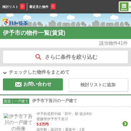
0
0
検討リスト
最近見た物件
伊予市の物件一覧(賃貸)
該当物件
41
件
さらに条件を絞り込む
チェックした物件をまとめて
お問い合わせ
検討リストに追加
伊予市下吾川の一戸建て
賃貸｜一戸建て
伊予鉄道郡中線「郡中」駅 徒歩8分
愛媛県伊予市下吾川
5.5
万円
築年数：築35年｜募集中：
1
室