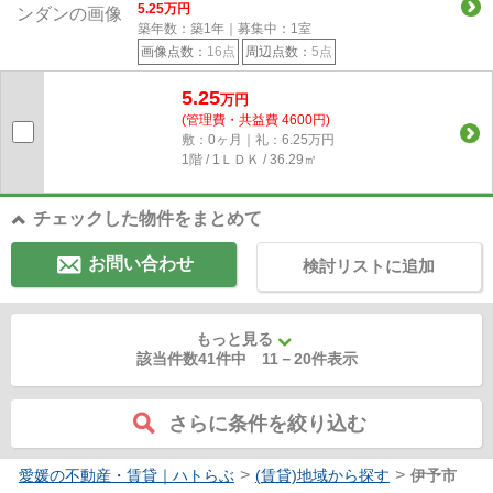
5.25
万円
築年数：築1年｜募集中：
1
室
画像点数：
16点
周辺点数：
5点
5.25
万円
(管理費・共益費 4600円)
敷：0ヶ月｜礼：6.25万円
1階 / 1ＬＤＫ / 36.29㎡
チェックした物件をまとめて
お問い合わせ
検討リストに追加
もっと見る
該当件数41件中
11
－
20
件表示
さらに条件を絞り込む
>
>
愛媛の不動産・賃貸｜ハトらぶ
(賃貸)地域から探す
伊予市