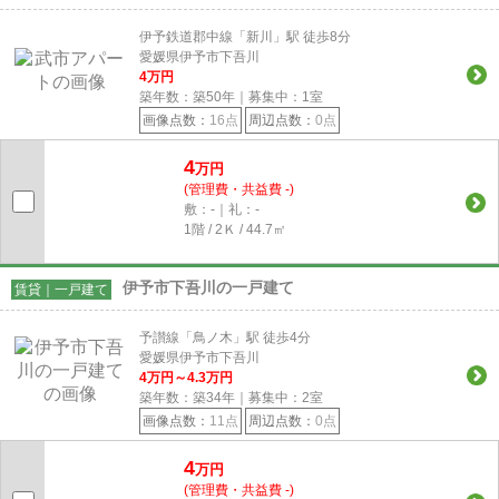
伊予鉄道郡中線「新川」駅 徒歩8分
愛媛県伊予市下吾川
4
万円
築年数：築50年｜募集中：
1
室
画像点数：
16点
周辺点数：
0点
4
万円
(管理費・共益費 -)
敷：-｜礼：-
1階 / 2Ｋ / 44.7㎡
伊予市下吾川の一戸建て
賃貸｜一戸建て
予讃線「鳥ノ木」駅 徒歩4分
愛媛県伊予市下吾川
4
万円～
4.3
万円
築年数：築34年｜募集中：
2
室
画像点数：
11点
周辺点数：
0点
4
万円
(管理費・共益費 -)