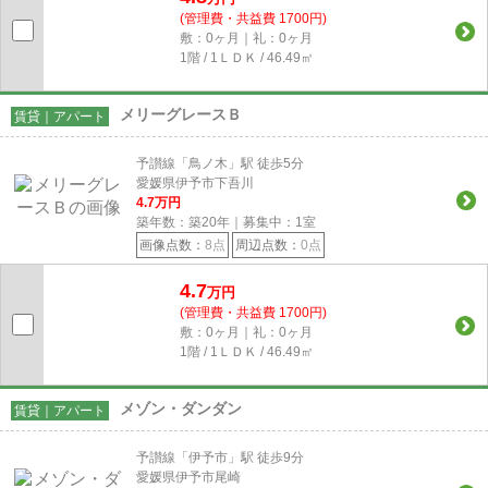
(管理費・共益費 1700円)
敷：0ヶ月｜礼：0ヶ月
1階 / 1ＬＤＫ / 46.49㎡
メリーグレースＢ
賃貸｜アパート
予讃線「鳥ノ木」駅 徒歩5分
愛媛県伊予市下吾川
4.7
万円
築年数：築20年｜募集中：
1
室
画像点数：
8点
周辺点数：
0点
4.7
万円
(管理費・共益費 1700円)
敷：0ヶ月｜礼：0ヶ月
1階 / 1ＬＤＫ / 46.49㎡
メゾン・ダンダン
賃貸｜アパート
予讃線「伊予市」駅 徒歩9分
愛媛県伊予市尾崎