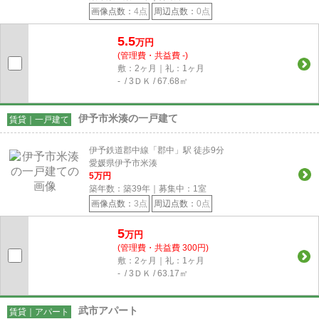
画像点数：
4点
周辺点数：
0点
5.5
万円
(管理費・共益費 -)
敷：2ヶ月｜礼：1ヶ月
- / 3ＤＫ / 67.68㎡
伊予市米湊の一戸建て
賃貸｜一戸建て
伊予鉄道郡中線「郡中」駅 徒歩9分
愛媛県伊予市米湊
5
万円
築年数：築39年｜募集中：
1
室
画像点数：
3点
周辺点数：
0点
5
万円
(管理費・共益費 300円)
敷：2ヶ月｜礼：1ヶ月
- / 3ＤＫ / 63.17㎡
武市アパート
賃貸｜アパート