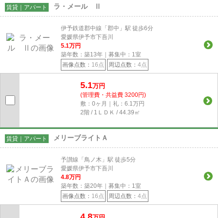
ラ・メール Ⅱ
賃貸｜アパート
伊予鉄道郡中線「郡中」駅 徒歩6分
愛媛県伊予市下吾川
5.1
万円
築年数：築13年｜募集中：
1
室
画像点数：
16点
周辺点数：
4点
5.1
万円
(管理費・共益費 3200円)
敷：0ヶ月｜礼：6.1万円
2階 / 1ＬＤＫ / 44.39㎡
メリーブライトＡ
賃貸｜アパート
予讃線「鳥ノ木」駅 徒歩5分
愛媛県伊予市下吾川
4.8
万円
築年数：築20年｜募集中：
1
室
画像点数：
16点
周辺点数：
4点
4.8
万円