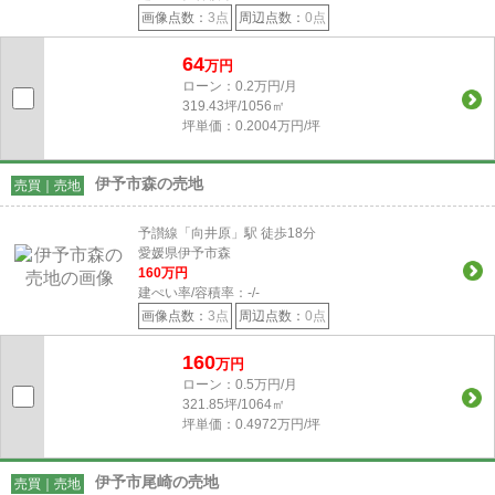
画像点数：
3点
周辺点数：
0点
64
万円
ローン：0.2万円/月
319.43坪/1056㎡
坪単価：0.2004万円/坪
伊予市森の売地
売買｜売地
予讃線「向井原」駅 徒歩18分
愛媛県伊予市森
160
万円
建ぺい率/容積率：
-/-
画像点数：
3点
周辺点数：
0点
160
万円
ローン：0.5万円/月
321.85坪/1064㎡
坪単価：0.4972万円/坪
伊予市尾崎の売地
売買｜売地