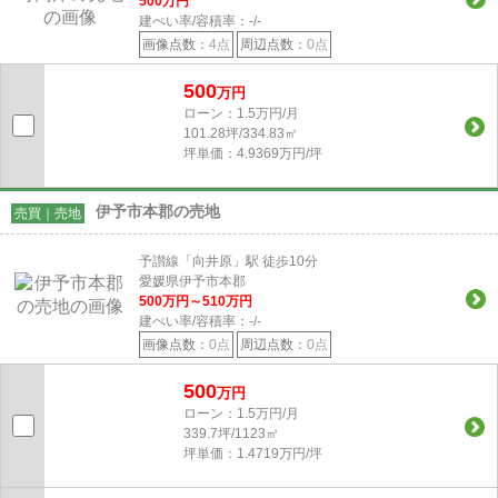
500
万円
建ぺい率/容積率：
-/-
画像点数：
4点
周辺点数：
0点
500
万円
ローン：1.5万円/月
101.28坪/334.83㎡
坪単価：4.9369万円/坪
伊予市本郡の売地
売買｜売地
予讃線「向井原」駅 徒歩10分
愛媛県伊予市本郡
500
万円～
510
万円
建ぺい率/容積率：
-/-
画像点数：
0点
周辺点数：
0点
500
万円
ローン：1.5万円/月
339.7坪/1123㎡
坪単価：1.4719万円/坪