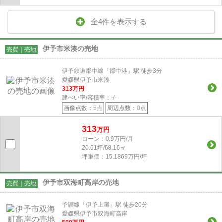
全4件を表示する
伊予市米湊の売地
売買｜売地
伊予鉄道郡中線「郡中港」駅 徒歩3分
愛媛県伊予市米湊
313
万円
建ぺい率/容積率：
-/-
画像点数：
5点
周辺点数：
0点
313
万円
ローン：0.9万円/月
20.61坪/68.16㎡
坪単価：15.1869万円/坪
伊予市双海町高岸の売地
売買｜売地
予讃線「伊予上灘」駅 徒歩20分
愛媛県伊予市双海町高岸