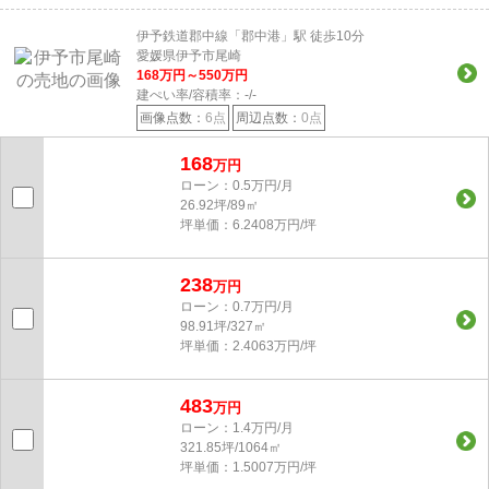
伊予鉄道郡中線「郡中港」駅 徒歩10分
愛媛県伊予市尾崎
168
万円～
550
万円
建ぺい率/容積率：
-/-
画像点数：
6点
周辺点数：
0点
168
万円
ローン：0.5万円/月
26.92坪/89㎡
坪単価：6.2408万円/坪
238
万円
ローン：0.7万円/月
98.91坪/327㎡
坪単価：2.4063万円/坪
483
万円
ローン：1.4万円/月
321.85坪/1064㎡
坪単価：1.5007万円/坪