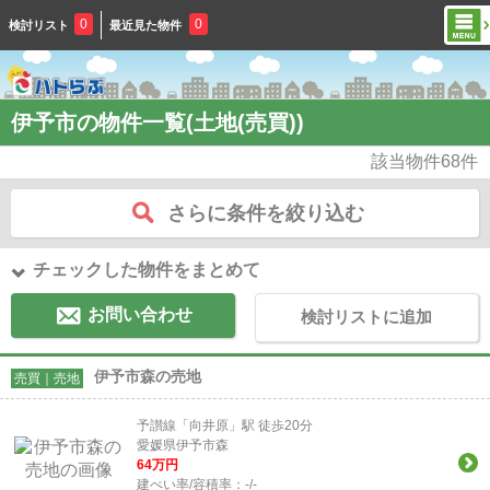
0
0
検討リスト
最近見た物件
伊予市の物件一覧(土地(売買))
該当物件
68
件
さらに条件を絞り込む
チェックした物件をまとめて
お問い合わせ
検討リストに追加
伊予市森の売地
売買｜売地
予讃線「向井原」駅 徒歩20分
愛媛県伊予市森
64
万円
建ぺい率/容積率：
-/-