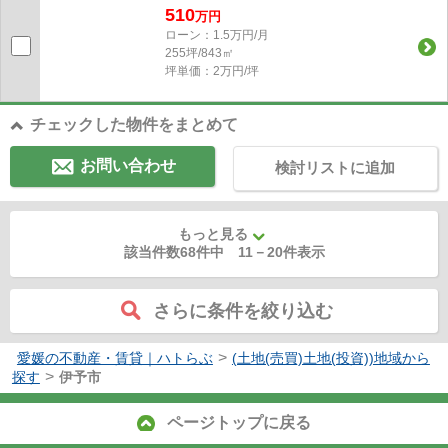
510
万円
ローン：1.5万円/月
255坪/843㎡
坪単価：2万円/坪
チェックした物件をまとめて
お問い合わせ
検討リストに追加
もっと見る
該当件数68件中
11
－
20
件表示
さらに条件を絞り込む
>
愛媛の不動産・賃貸｜ハトらぶ
(土地(売買)土地(投資))地域から
>
探す
伊予市
ページトップに戻る