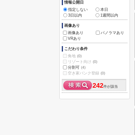
情報公開日
指定しない
本日
3日以内
1週間以内
画像あり
画像あり
パノラマあり
VRあり
こだわり条件
角地
(0)
リゾート向け
(0)
分割可
(4)
空き家バンク登録
(0)
242
件が該当