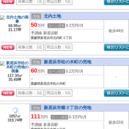
画像点数：
7点
周辺点数：
0点
北内土地
売地
50
万円
0.2万円/月
69.99㎡
ローン目安
21.17坪
徒歩44分
予讃線 新居浜駅
愛媛県新居浜市北内町３丁目
画像点数：
2点
周辺点数：
0点
新居浜市松の木町の売地
売地
60
万円
0.2万円/月
ローン目安
117.34㎡
-
--
35.49坪
愛媛県新居浜市松の木町
画像点数：
3点
周辺点数：
0点
新居浜市郷３丁目の売地
売地
111
1057㎡
万円
0.3万円/月
ローン目安
319.74坪
徒歩22分
予讃線 多喜浜駅