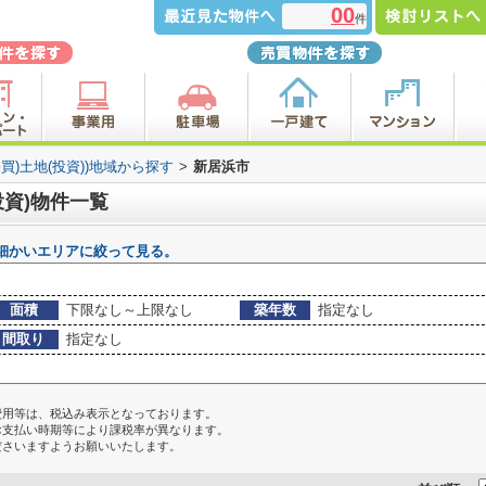
00
件
売買)土地(投資))地域から探す
>
新居浜市
投資)物件一覧
細かいエリアに絞って見る。
面積
下限なし～上限なし
築年数
指定なし
間取り
指定なし
費用等は、税込み表示となっております。
お支払い時期等により課税率が異なります。
ださいますようお願いいたします。