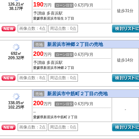
190
126.21㎡
万円
0.6万円/月
ローン目安
38.17坪
徒歩31分
予讃線 多喜浜駅
愛媛県新居浜市垣生３丁目
画像点数：
4点
周辺点数：
0点
新居浜市神郷２丁目の売地
売地
200
692㎡
万円
0.6万円/月
ローン目安
209.32坪
徒歩14分
予讃線 多喜浜駅
愛媛県新居浜市神郷２丁目
画像点数：
8点
周辺点数：
0点
新居浜市中筋町２丁目の売地
売地
200
338.05㎡
万円
0.6万円/月
ローン目安
102.25坪
-
--
愛媛県新居浜市中筋町２丁目
画像点数：
2点
周辺点数：
0点