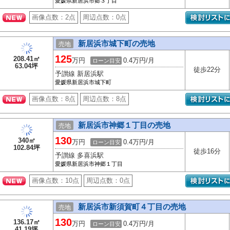
愛媛県新居浜市郷３丁目
画像点数：
2点
周辺点数：
0点
新居浜市城下町の売地
売地
125
208.41㎡
万円
0.4万円/月
ローン目安
63.04坪
徒歩22分
予讃線 新居浜駅
愛媛県新居浜市城下町
画像点数：
8点
周辺点数：
8点
新居浜市神郷１丁目の売地
売地
130
340㎡
万円
0.4万円/月
ローン目安
102.84坪
徒歩16分
予讃線 多喜浜駅
愛媛県新居浜市神郷１丁目
画像点数：
10点
周辺点数：
0点
新居浜市新須賀町４丁目の売地
売地
130
136.17㎡
万円
0.4万円/月
ローン目安
41.19坪