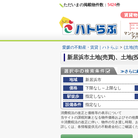
ただいまの掲載物件数：
5424
件
愛媛の不動産・賃貸｜ハトらぶ
>
(土地(
新居浜市土地(売買)、土地(
≫さらに
地域
新居浜市
価格
下限なし～上限なし
駅徒歩
指定しない
設備条件
指定なし
消費税法の改正と価格等の表示について
当サイトの課税対象となる物件価格およびその他
※消費税法の改正に伴い、物件の引き渡し時期、
詳しくは、各情報提供元の不動産会社にご確認く