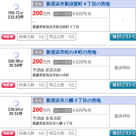
新居浜市新須賀町４丁目の売地
売地
200
769.71㎡
万円
0.6万円/月
ローン目安
232.83坪
-
--
愛媛県新居浜市新須賀町４丁目
画像点数：
3点
周辺点数：
0点
新居浜市松の木町の売地
売地
200
100.98㎡
万円
0.6万円/月
ローン目安
30.54坪
徒歩55分
予讃線 新居浜駅
愛媛県新居浜市松の木町
画像点数：
3点
周辺点数：
0点
新居浜市八幡３丁目の売地
売地
200
130.64㎡
万円
0.6万円/月
ローン目安
39.51坪
徒歩24分
予讃線 多喜浜駅
愛媛県新居浜市八幡３丁目
画像点数：
4点
周辺点数：
0点