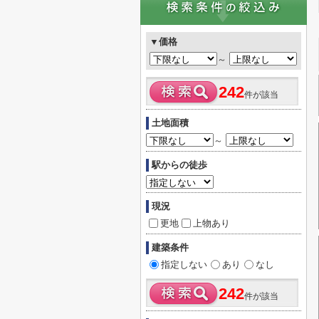
▼価格
～
242
件が該当
土地面積
～
駅からの徒歩
現況
更地
上物あり
建築条件
指定しない
あり
なし
242
件が該当