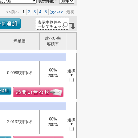
表示件数：
<<前へ
1
2
3
4
5
次へ>>
最初
表示中物件を
一括でチェック
建ぺい率
坪単価
容積率
60%
選択
0.9988万円/坪
▼
200%
60%
選択
2.0137万円/坪
▼
200%