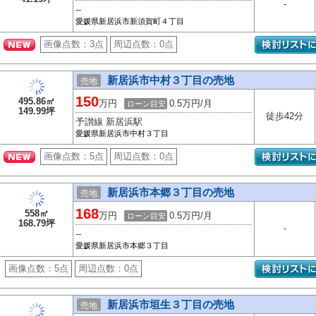
-
--
愛媛県新居浜市新須賀町４丁目
画像点数：
3点
周辺点数：
0点
新居浜市中村３丁目の売地
売地
150
495.86㎡
万円
0.5万円/月
ローン目安
149.99坪
徒歩42分
予讃線 新居浜駅
愛媛県新居浜市中村３丁目
画像点数：
5点
周辺点数：
0点
新居浜市本郷３丁目の売地
売地
168
558㎡
万円
0.5万円/月
ローン目安
168.79坪
-
--
愛媛県新居浜市本郷３丁目
画像点数：
5点
周辺点数：
0点
新居浜市垣生３丁目の売地
売地