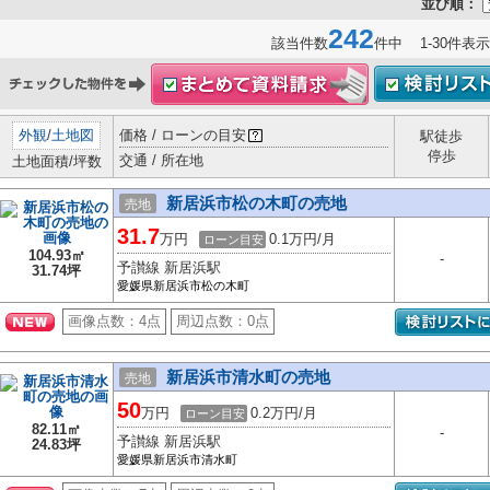
並び順：
242
該当件数
件中 1-30件表示
外観
/
土地図
価格 / ローンの目安
駅徒歩
停歩
交通 / 所在地
土地面積/坪数
新居浜市松の木町の売地
売地
31.7
万円
0.1万円/月
ローン目安
104.93㎡
-
予讃線 新居浜駅
31.74坪
愛媛県新居浜市松の木町
画像点数：
4点
周辺点数：
0点
新居浜市清水町の売地
売地
50
万円
0.2万円/月
ローン目安
82.11㎡
-
予讃線 新居浜駅
24.83坪
愛媛県新居浜市清水町