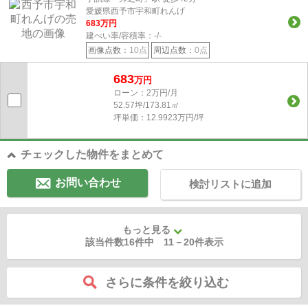
愛媛県西予市宇和町れんげ
683
万円
建ぺい率/容積率：
-/-
画像点数：
10点
周辺点数：
0点
683
万円
ローン：2万円/月
52.57坪/173.81㎡
坪単価：12.9923万円/坪
チェックした物件をまとめて
お問い合わせ
検討リストに追加
もっと見る
該当件数16件中
11
－
20
件表示
さらに条件を絞り込む