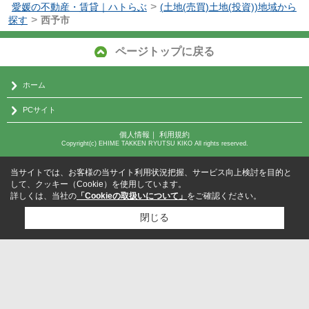
>
愛媛の不動産・賃貸｜ハトらぶ
(土地(売買)土地(投資))地域から
>
探す
西予市
ページトップに戻る
ホーム
PCサイト
個人情報
｜
利用規約
Copyright(c) EHIME TAKKEN RYUTSU KIKO All rights reserved.
当サイトでは、お客様の当サイト利用状況把握、サービス向上検討を目的と
して、クッキー（Cookie）を使用しています。
詳しくは、当社の
「Cookieの取扱いについて」
をご確認ください。
閉じる
検討リスト追加
お問い合わせ