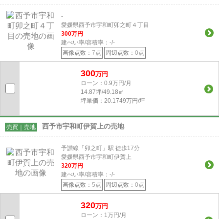
-
愛媛県西予市宇和町卯之町４丁目
300
万円
建ぺい率/容積率：
-/-
画像点数：
7点
周辺点数：
0点
300
万円
ローン：0.9万円/月
14.87坪/49.18㎡
坪単価：20.1749万円/坪
西予市宇和町伊賀上の売地
売買｜売地
予讃線「卯之町」駅 徒歩17分
愛媛県西予市宇和町伊賀上
320
万円
建ぺい率/容積率：
-/-
画像点数：
5点
周辺点数：
0点
320
万円
ローン：1万円/月