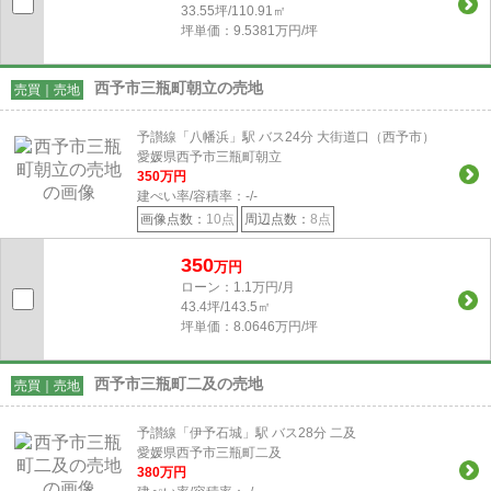
33.55坪/110.91㎡
坪単価：9.5381万円/坪
西予市三瓶町朝立の売地
売買｜売地
予讃線「八幡浜」駅 バス24分 大街道口（西予市）
愛媛県西予市三瓶町朝立
350
万円
建ぺい率/容積率：
-/-
画像点数：
10点
周辺点数：
8点
350
万円
ローン：1.1万円/月
43.4坪/143.5㎡
坪単価：8.0646万円/坪
西予市三瓶町二及の売地
売買｜売地
予讃線「伊予石城」駅 バス28分 二及
愛媛県西予市三瓶町二及
380
万円