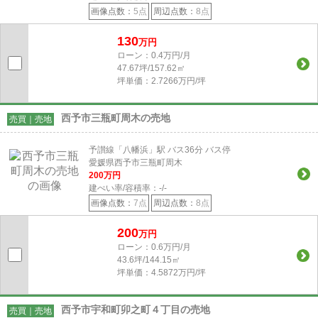
画像点数：
5点
周辺点数：
8点
130
万円
ローン：0.4万円/月
47.67坪/157.62㎡
坪単価：2.7266万円/坪
西予市三瓶町周木の売地
売買｜売地
予讃線「八幡浜」駅 バス36分 バス停
愛媛県西予市三瓶町周木
200
万円
建ぺい率/容積率：
-/-
画像点数：
7点
周辺点数：
8点
200
万円
ローン：0.6万円/月
43.6坪/144.15㎡
坪単価：4.5872万円/坪
西予市宇和町卯之町４丁目の売地
売買｜売地