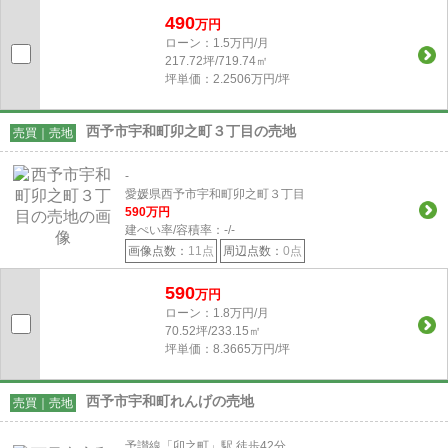
490
万円
ローン：1.5万円/月
217.72坪/719.74㎡
坪単価：2.2506万円/坪
西予市宇和町卯之町３丁目の売地
売買｜売地
-
愛媛県西予市宇和町卯之町３丁目
590
万円
建ぺい率/容積率：
-/-
画像点数：
11点
周辺点数：
0点
590
万円
ローン：1.8万円/月
70.52坪/233.15㎡
坪単価：8.3665万円/坪
西予市宇和町れんげの売地
売買｜売地
予讃線「卯之町」駅 徒歩42分