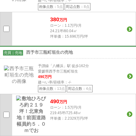
建ぺい率/容積率：
-/-
画像点数：
5点
周辺点数：
8点
380
万円
ローン：1.1万円/月
24.21坪/80.04㎡
坪単価：15.696万円/坪
西予市三瓶町垣生の売地
売買｜売地
予讃線「八幡浜」駅 徒歩162分
愛媛県西予市三瓶町垣生
490
万円
建ぺい率/容積率：
-/-
画像点数：
13点
周辺点数：
4点
490
万円
ローン：1.5万円/月
219.45坪/725.48㎡
坪単価：2.2329万円/坪