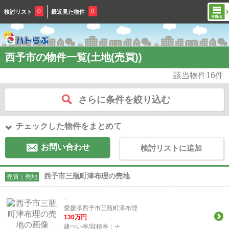
0
0
検討リスト
最近見た物件
西予市の物件一覧(土地(売買))
該当物件
16
件
さらに条件を絞り込む
チェックした物件をまとめて
お問い合わせ
検討リストに追加
西予市三瓶町津布理の売地
売買｜売地
-
愛媛県西予市三瓶町津布理
130
万円
建ぺい率/容積率：
-/-