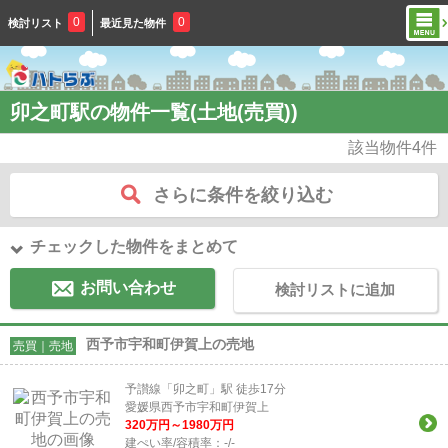
0
0
検討リスト
最近見た物件
卯之町駅の物件一覧(土地(売買))
該当物件
4
件
さらに条件を絞り込む
チェックした物件をまとめて
お問い合わせ
検討リストに追加
西予市宇和町伊賀上の売地
売買｜売地
予讃線「卯之町」駅 徒歩17分
愛媛県西予市宇和町伊賀上
320
万円～
1980
万円
建ぺい率/容積率：
-/-