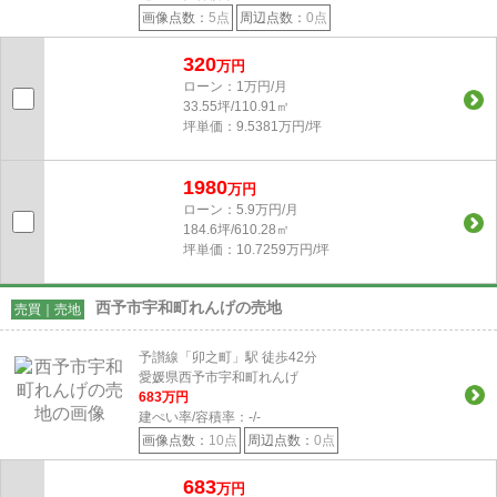
画像点数：
5点
周辺点数：
0点
320
万円
ローン：1万円/月
33.55坪/110.91㎡
坪単価：9.5381万円/坪
1980
万円
ローン：5.9万円/月
184.6坪/610.28㎡
坪単価：10.7259万円/坪
西予市宇和町れんげの売地
売買｜売地
予讃線「卯之町」駅 徒歩42分
愛媛県西予市宇和町れんげ
683
万円
建ぺい率/容積率：
-/-
画像点数：
10点
周辺点数：
0点
683
万円