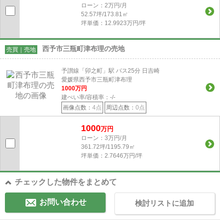
ローン：2万円/月
52.57坪/173.81㎡
坪単価：12.9923万円/坪
西予市三瓶町津布理の売地
売買｜売地
予讃線「卯之町」駅 バス25分 日吉崎
愛媛県西予市三瓶町津布理
1000
万円
建ぺい率/容積率：
-/-
画像点数：
4点
周辺点数：
0点
1000
万円
ローン：3万円/月
361.72坪/1195.79㎡
坪単価：2.7646万円/坪
チェックした物件をまとめて
お問い合わせ
検討リストに追加