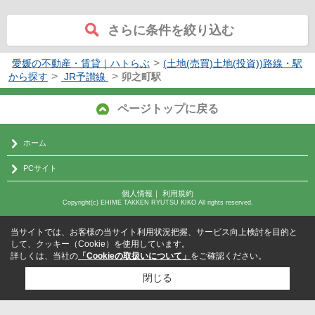
さらに条件を絞り込む
>
愛媛の不動産・賃貸｜ハトらぶ
(土地(売買)土地(投資))路線・駅
>
>
から探す
JR予讃線
卯之町駅
ページトップに戻る
ホーム
PCサイト
個人情報
｜
利用規約
Copyright(c) EHIME TAKKEN RYUTSU KIKO All rights reserved.
当サイトでは、お客様の当サイト利用状況把握、サービス向上検討を目的と
して、クッキー（Cookie）を使用しています。
詳しくは、当社の
「Cookieの取扱いについて」
をご確認ください。
閉じる