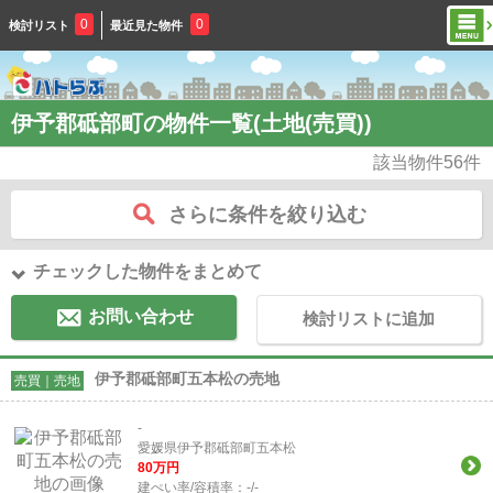
0
0
検討リスト
最近見た物件
伊予郡砥部町の物件一覧(土地(売買))
該当物件
56
件
さらに条件を絞り込む
チェックした物件をまとめて
お問い合わせ
検討リストに追加
伊予郡砥部町五本松の売地
売買｜売地
-
愛媛県伊予郡砥部町五本松
80
万円
建ぺい率/容積率：
-/-