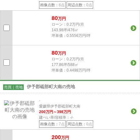
画像点数：
6点
周辺点数：
0点
80
万円
ローン：0.2万円/月
143.98坪/476㎡
坪単価：0.5556万円/坪
80
万円
ローン：0.2万円/月
177.86坪/588㎡
坪単価：0.4498万円/坪
伊予郡砥部町大南の売地
売買｜売地
-
愛媛県伊予郡砥部町大南
200
万円～
398
万円
建ぺい率/容積率：
-/-
画像点数：
7点
周辺点数：
0点
200
万円