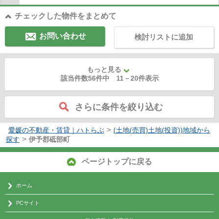
チェックした物件をまとめて
お問い合わせ
検討リストに追加
もっと見る
該当件数56件中
11
－
20
件表示
さらに条件を絞り込む
>
愛媛の不動産・賃貸｜ハトらぶ
(土地(売買)土地(投資))地域から
>
探す
伊予郡砥部町
ページトップに戻る
ホーム
PCサイト