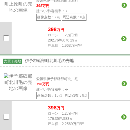
愛媛県伊予郡砥部町上原町
398
万円
建ぺい率/容積率：
-/-
画像点数：
7点
周辺点数：
0点
398
万円
ローン：1.2万円/月
202.76坪/670.29㎡
坪単価：1.963万円/坪
伊予郡砥部町北川毛の売地
売買｜売地
-
愛媛県伊予郡砥部町北川毛
398
万円
建ぺい率/容積率：
-/-
画像点数：
15点
周辺点数：
8点
398
万円
ローン：1.2万円/月
176.35坪/583㎡
坪単価：2.2569万円/坪