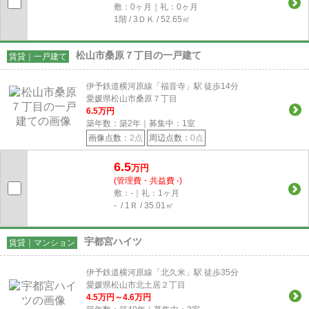
敷：0ヶ月｜礼：0ヶ月
1階 / 3ＤＫ / 52.65㎡
松山市桑原７丁目の一戸建て
賃貸｜一戸建て
伊予鉄道横河原線「福音寺」駅 徒歩14分
愛媛県松山市桑原７丁目
6.5
万円
築年数：築2年｜募集中：
1
室
画像点数：
2点
周辺点数：
0点
6.5
万円
(管理費・共益費 -)
敷：-｜礼：1ヶ月
- / 1Ｒ / 35.01㎡
宇都宮ハイツ
賃貸｜マンション
伊予鉄道横河原線「北久米」駅 徒歩35分
愛媛県松山市北土居２丁目
4.5
万円～
4.6
万円