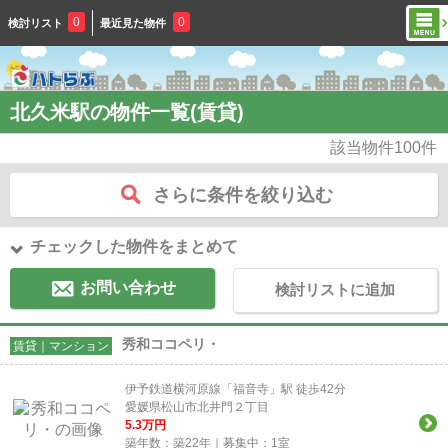
0
0
検討リスト
最近見た物件
北久米駅の物件一覧(賃貸)
該当物件
100
件
さらに条件を絞り込む
チェックした物件をまとめて
お問い合わせ
検討リストに追加
秀和ココペリ・
賃貸｜マンション
伊予鉄道横河原線「福音寺」駅 徒歩42分
愛媛県松山市北井門２丁目
5.3
万円
築年数：築22年｜募集中：
1
室