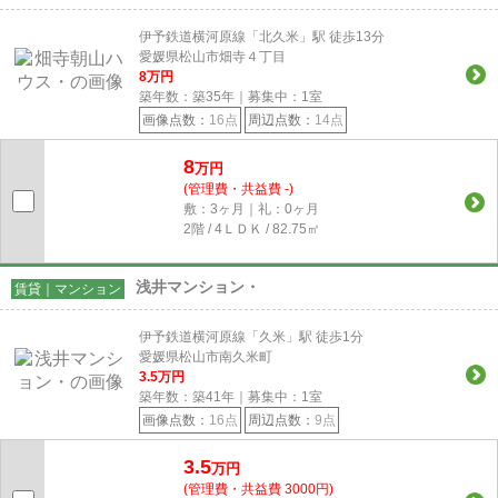
伊予鉄道横河原線「北久米」駅 徒歩13分
愛媛県松山市畑寺４丁目
8
万円
築年数：築35年｜募集中：
1
室
画像点数：
16点
周辺点数：
14点
8
万円
(管理費・共益費 -)
敷：3ヶ月｜礼：0ヶ月
2階 / 4ＬＤＫ / 82.75㎡
浅井マンション・
賃貸｜マンション
伊予鉄道横河原線「久米」駅 徒歩1分
愛媛県松山市南久米町
3.5
万円
築年数：築41年｜募集中：
1
室
画像点数：
16点
周辺点数：
9点
3.5
万円
(管理費・共益費 3000円)