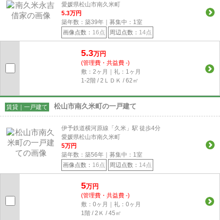
愛媛県松山市南久米町
5.3
万円
築年数：築39年｜募集中：
1
室
画像点数：
16点
周辺点数：
14点
5.3
万円
(管理費・共益費 -)
敷：2ヶ月｜礼：1ヶ月
1-2階 / 2ＬＤＫ / 62㎡
松山市南久米町の一戸建て
賃貸｜一戸建て
伊予鉄道横河原線「久米」駅 徒歩4分
愛媛県松山市南久米町
5
万円
築年数：築56年｜募集中：
1
室
画像点数：
16点
周辺点数：
14点
5
万円
(管理費・共益費 -)
敷：0ヶ月｜礼：0ヶ月
1階 / 2Ｋ / 45㎡