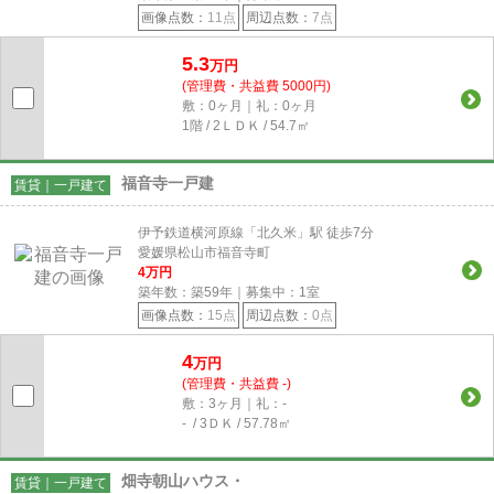
画像点数：
11点
周辺点数：
7点
5.3
万円
(管理費・共益費 5000円)
敷：0ヶ月｜礼：0ヶ月
1階 / 2ＬＤＫ / 54.7㎡
福音寺一戸建
賃貸｜一戸建て
伊予鉄道横河原線「北久米」駅 徒歩7分
愛媛県松山市福音寺町
4
万円
築年数：築59年｜募集中：
1
室
画像点数：
15点
周辺点数：
0点
4
万円
(管理費・共益費 -)
敷：3ヶ月｜礼：-
- / 3ＤＫ / 57.78㎡
畑寺朝山ハウス・
賃貸｜一戸建て