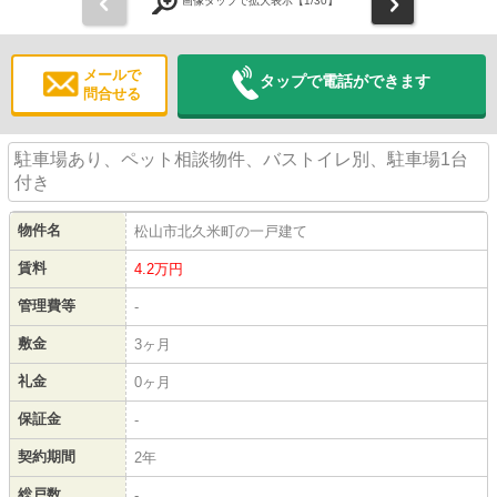
前
次
画像タップで拡大表示【
1
/30】
メールで
タップで電話ができます
問合せる
駐車場あり、ペット相談物件、バストイレ別、駐車場1台
付き
物件名
松山市北久米町の一戸建て
賃料
4.2
万円
管理費等
-
敷金
3ヶ月
礼金
0ヶ月
保証金
-
契約期間
2年
総戸数
-