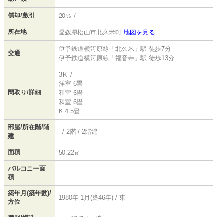
償却/敷引
20％ / -
所在地
愛媛県松山市北久米町
地図を見る
伊予鉄道横河原線「北久米」駅 徒歩7分
交通
伊予鉄道横河原線「福音寺」駅 徒歩13分
3Ｋ /
洋室 6畳
間取り/詳細
和室 6畳
和室 6畳
K 4.5畳
部屋/所在階/階
- / 2階 / 2階建
建
面積
50.22㎡
バルコニー面
-
積
築年月(築年数)/
1980年 1月(築46年) / 東
方位