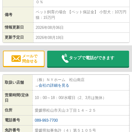
０％
ペット飼育の場合 【ペット保証金】 小型犬：10万円
備考
猫：15万円
情報更新日
2026年08月06日
更新予定日
2026年08月19日
メールで
タップで電話ができます
問合せる
（株）ＮＹホーム 松山南店
取扱い店舗
→
会社の詳細を見る
営業時間/定休
10：00～18：00/水曜日（2、3月は無休）
日
住所
愛媛県松山市天山３丁目１４－２５
電話番号
089-993-7700
免許番号
愛媛県知事免許（４）第５１０５号