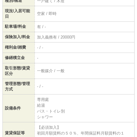
種別/構造
一戸建て / 木造
現況/入居可能
空家 / 即時
日
駐車場/料金
有 / -
保険加入/料金
加入義務有 / 20000円
権利金/雑費
- / -
修繕積立金
-
取引形態/賃貸
一般媒介 / 一般
区分
管理形態/管理
- / -
方式
専用庭
給湯
設備条件
バス・トイレ別
シャワー
【必須加入】
賃貸保証等
初回月額賃料の５０％、年間保証料月額賃料の１