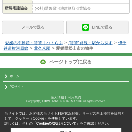
所属宅建協会
(公社)愛媛県宅地建物取引業協会
メールで送る
LINEで送る
>
>
愛媛の不動産・賃貸｜ハトらぶ
(賃貸)路線・駅から探す
伊予
>
>
鉄道横河原線
北久米駅
愛媛県松山市の物件
ページトップに戻る
ホーム
PCサイト
個人情報
｜
利用規約
Copyright(c) EHIME TAKKEN RYUTSU KIKO All rights reserved.
当サイトでは、お客様の当サイト利用状況把握、サービス向上検討を目的と
して、クッキー（Cookie）を使用しています。
詳しくは、当社の
「Cookieの取扱いについて」
をご確認ください。