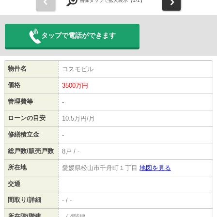
前
次
画像タップで拡大表示【
1
/1】
タップで電話ができます
物件名
コスモビル
価格
3500
万円
管理費等
-
ローンの目安
10.5万円/月
修繕積立金
-
総戸数/販売戸数
8戸 / -
所在地
愛媛県松山市千舟町１丁目
地図を見る
交通
間取り/詳細
- / -
所在階/階建
- / 4階建