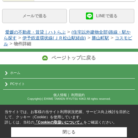
メールで送る
LINEで送る
>
愛媛の不動産・賃貸｜ハトらぶ
(住宅以外建物全部)路線・駅か
>
>
>
ら探す
伊予鉄道環状線(ＪＲ松山駅経由)
勝山町駅
コスモビ
>
ル
物件詳細
ページトップに戻る
ホーム
PCサイト
個人情報
｜
利用規約
Copyright(c) EHIME TAKKEN RYUTSU KIKO All rights reserved.
当サイトでは、お客様の当サイト利用状況把握、サービス向上検討を目的と
して、クッキー（Cookie）を使用しています。
詳しくは、当社の
「Cookieの取扱いについて」
をご確認ください。
閉じる