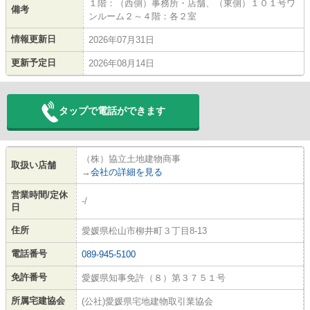
１階：（西側）事務所・店舗、（東側）１０１号ワ
備考
ンルーム２～４階：各２室
情報更新日
2026年07月31日
更新予定日
2026年08月14日
タップで電話ができます
（株）協立土地建物商事
取扱い店舗
→
会社の詳細を見る
営業時間/定休
-/
日
住所
愛媛県松山市柳井町３丁目8-13
電話番号
089-945-5100
免許番号
愛媛県知事免許（８）第３７５１号
所属宅建協会
(公社)愛媛県宅地建物取引業協会