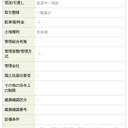
現況/引渡し
賃貸中 / 相談
取引態様
一般媒介
駐車場/料金
- / -
土地権利
所有権
管理組合有無
-
管理形態/管理方
- / -
式
管理会社
-
国土法届出要否
-
その他の法令上
-
の制限
建築確認区分
-
建築確認番号
-
設備条件
-