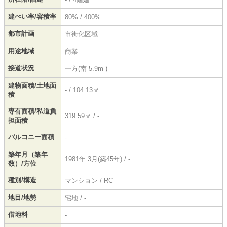
建ぺい率/容積率
80% / 400%
都市計画
市街化区域
用途地域
商業
接道状況
一方(南 5.9m )
建物面積/土地面
- / 104.13㎡
積
専有面積/私道負
319.59㎡ / -
担面積
バルコニー面積
-
築年月（築年
1981年 3月(築45年) / -
数）/方位
種別/構造
マンション / RC
地目/地勢
宅地 / -
借地料
-