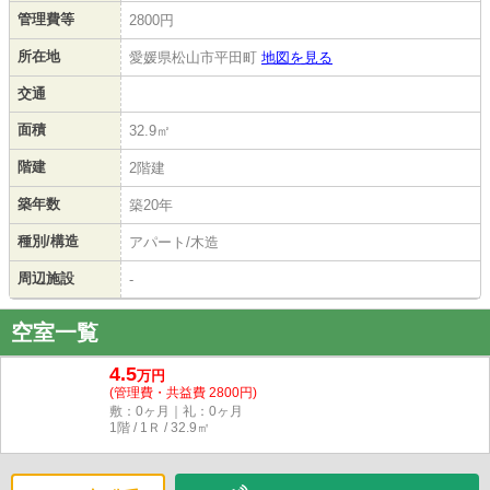
管理費等
2800円
所在地
愛媛県松山市平田町
地図を見る
交通
面積
32.9㎡
階建
2階建
築年数
築20年
種別/構造
アパート/木造
周辺施設
-
空室一覧
4.5
万円
(管理費・共益費 2800円)
敷：0ヶ月｜礼：0ヶ月
1階 / 1Ｒ / 32.9㎡