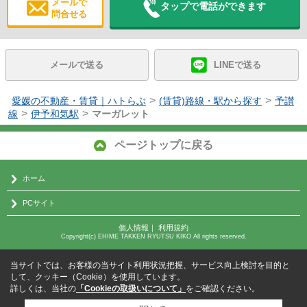
メールで
タップで電話ができます
問合せる
メールで送る
LINEで送る
>
>
愛媛の不動産・賃貸｜ハトらぶ
(賃貸)路線・駅から探す
予讃
>
>
線
伊予和気駅
マーガレット
ページトップに戻る
ホーム
PCサイト
個人情報
｜
利用規約
Copyright(c) EHIME TAKKEN RYUTSU KIKO All rights reserved.
当サイトでは、お客様の当サイト利用状況把握、サービス向上検討を目的と
して、クッキー（Cookie）を使用しています。
詳しくは、当社の
「Cookieの取扱いについて」
をご確認ください。