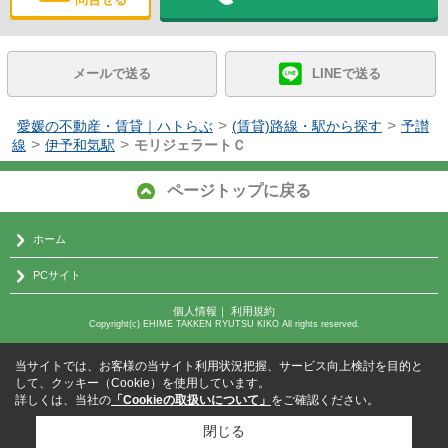
メールで送る
LINEで送る
>
>
愛媛の不動産・賃貸｜ハトらぶ
(賃貸)路線・駅から探す
予讃
>
>
線
伊予和気駅
モリジェラートＣ
ページトップに戻る
ホーム
PCサイト
個人情報
｜
利用規約
Copyright(c) EHIME TAKKEN RYUTSU KIKO All rights reserved.
当サイトでは、お客様の当サイト利用状況把握、サービス向上検討を目的と
して、クッキー（Cookie）を使用しています。
詳しくは、当社の
「Cookieの取扱いについて」
をご確認ください。
閉じる