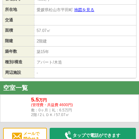
所在地
愛媛県松山市平田町
地図を見る
交通
面積
57.07㎡
階建
2階建
築年数
築15年
種別/構造
アパート/木造
周辺施設
-
空室一覧
5.5
万円
(管理費・共益費 4600円)
敷：0ヶ月｜礼：6.5万円
2階 / 2ＬＤＫ / 57.07㎡
メールで
タップで電話ができます
問合せる