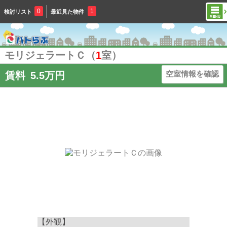
0
1
検討リスト
最近見た物件
モリジェラートＣ（
1
室）
空室情報を確認
賃料
5.5万円
【外観】