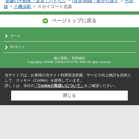
>
>
愛媛の不動産・賃貸｜ハトらぶ
(賃貸)路線・駅から探す
予讃
>
>
線
八幡浜駅
スカイコート北浜
ページトップに戻る
ホーム
PCサイト
個人情報
｜
利用規約
Copyright(c) EHIME TAKKEN RYUTSU KIKO All rights reserved.
当サイトでは、お客様の当サイト利用状況把握、サービス向上検討を目的と
して、クッキー（Cookie）を使用しています。
詳しくは、当社の
「Cookieの取扱いについて」
をご確認ください。
閉じる