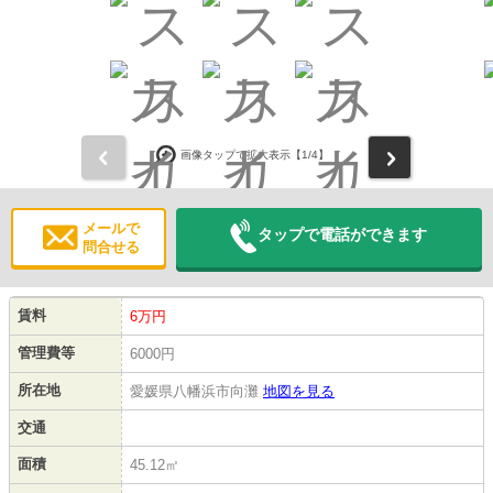
前
次
画像タップで拡大表示【
1
/4】
メールで
タップで電話ができます
問合せる
賃料
6万円
管理費等
6000円
所在地
愛媛県八幡浜市向灘
地図を見る
交通
面積
45.12㎡