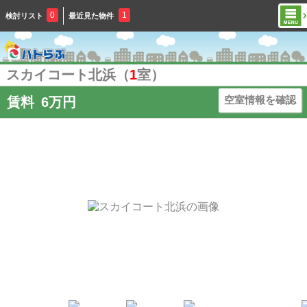
0
1
検討リスト
最近見た物件
スカイコート北浜（
1
室）
空室情報を確認
賃料
6万円