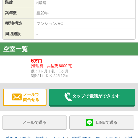
階建
5階建
築年数
築20年
種別/構造
マンション/RC
周辺施設
-
空室一覧
6
万円
(管理費・共益費 6000円)
敷：1ヶ月｜礼：1ヶ月
3階 / 1ＬＤＫ / 45.12㎡
メールで
タップで電話ができます
問合せる
メールで送る
LINEで送る