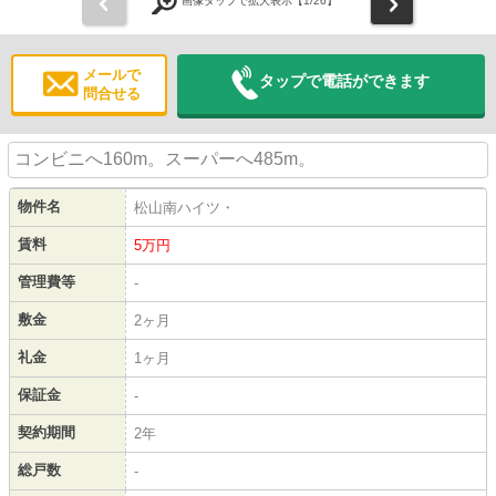
前
次
画像タップで拡大表示【
1
/26】
メールで
タップで電話ができます
問合せる
コンビニへ160m。スーパーへ485m。
物件名
松山南ハイツ・
賃料
5
万円
管理費等
-
敷金
2ヶ月
礼金
1ヶ月
保証金
-
契約期間
2年
総戸数
-