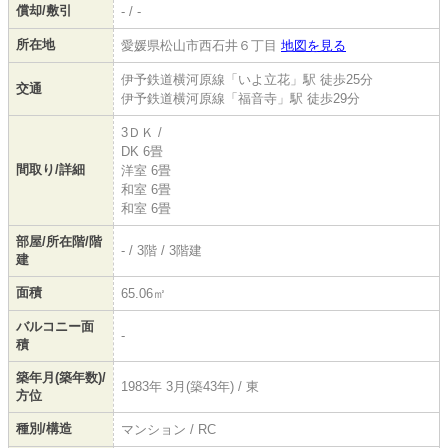
償却/敷引
- / -
所在地
愛媛県松山市西石井６丁目
地図を見る
伊予鉄道横河原線「いよ立花」駅 徒歩25分
交通
伊予鉄道横河原線「福音寺」駅 徒歩29分
3ＤＫ /
DK 6畳
間取り/詳細
洋室 6畳
和室 6畳
和室 6畳
部屋/所在階/階
- / 3階 / 3階建
建
面積
65.06㎡
バルコニー面
-
積
築年月(築年数)/
1983年 3月(築43年) / 東
方位
種別/構造
マンション / RC