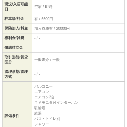
現況/入居可能
空家 / 即時
日
駐車場/料金
有 / 5500円
保険加入/料金
加入義務有 / 20000円
権利金/雑費
- / -
修繕積立金
-
取引形態/賃貸
一般媒介 / 一般
区分
管理形態/管理
- / -
方式
バルコニー
エアコン
エアコン2台
ＴＶモニタ付インターホン
駐輪場
給湯
設備条件
バス・トイレ別
シャワー