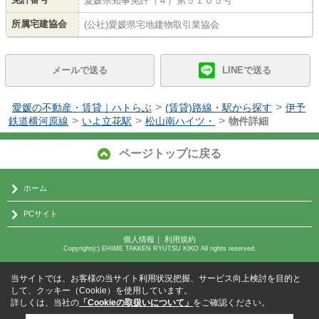
愛媛県知事免許（４）第５１０５号
所属宅建協会
(公社)愛媛県宅地建物取引業協会
メールで送る
LINEで送る
>
>
愛媛の不動産・賃貸｜ハトらぶ
(賃貸)路線・駅から探す
伊予
>
>
>
鉄道横河原線
いよ立花駅
松山南ハイツ・
物件詳細
ページトップに戻る
ホーム
PCサイト
個人情報
｜
利用規約
Copyright(c) EHIME TAKKEN RYUTSU KIKO All rights reserved.
当サイトでは、お客様の当サイト利用状況把握、サービス向上検討を目的と
して、クッキー（Cookie）を使用しています。
詳しくは、当社の
「Cookieの取扱いについて」
をご確認ください。