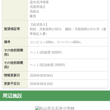
温水洗浄便座
洗面所独立
洗面台
暖房
【必須加入】
賃貸保証等
初回：月額賃料の50％ 継続：月額賃料の2％/月（連
帯保証人要）
備考
コンビニへ160m。スーパーへ485m。
その他初期費
ペット1匹飼育:5000円
用1
その他初期費
ペット2匹目飼育:2000円
用2
情報更新日
2026年08月06日
更新予定日
2026年08月19日
周辺施設