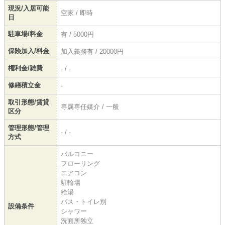
現況/入居可能
空家 / 即時
日
駐車場/料金
有 / 5000円
保険加入/料金
加入義務有 / 20000円
権利金/雑費
- / -
修繕積立金
-
取引形態/賃貸
専属専任媒介 / 一般
区分
管理形態/管理
- / -
方式
バルコニー
フローリング
エアコン
駐輪場
給湯
バス・トイレ別
設備条件
シャワー
洗面所独立