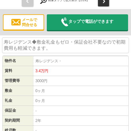
前
次
画像タップで拡大表示【
1
/29】
メールで
タップで電話ができます
問合せる
寿レジデンス◆敷金礼金もゼロ・保証会社不要なので初期
費用も軽減できます。
物件名
寿レジデンス・
賃料
3.4
万円
管理費等
3000円
敷金
0ヶ月
礼金
0ヶ月
保証金
-
契約期間
2年
総戸数
-