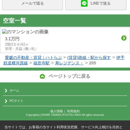
メールで送る
LINEで送る
空室一覧
3.1万円
2階/2ＤＫ/42㎡
管理・共益:-/敷:-/礼:-
>
>
愛媛の不動産・賃貸｜ハトらぶ
(賃貸)路線・駅から探す
伊予
>
>
>
鉄道横河原線
福音寺駅
寿レジデンス・
205
ページトップに戻る
ホーム
PCサイト
個人情報
｜
利用規約
Copyright(c) EHIME TAKKEN RYUTSU KIKO All rights reserved.
当サイトでは、お客様の当サイト利用状況把握、サービス向上検討を目的と