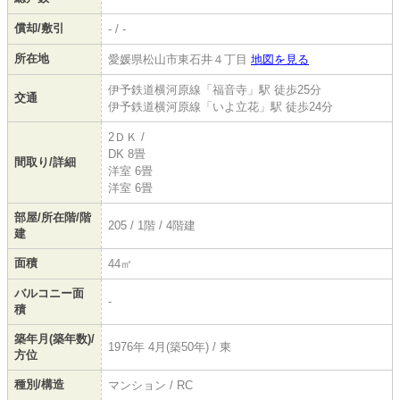
償却/敷引
- / -
所在地
愛媛県松山市東石井４丁目
地図を見る
伊予鉄道横河原線「福音寺」駅 徒歩25分
交通
伊予鉄道横河原線「いよ立花」駅 徒歩24分
2ＤＫ /
DK 8畳
間取り/詳細
洋室 6畳
洋室 6畳
部屋/所在階/階
205 / 1階 / 4階建
建
面積
44㎡
バルコニー面
-
積
築年月(築年数)/
1976年 4月(築50年) / 東
方位
種別/構造
マンション / RC