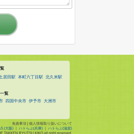
覧
土居田駅
本町六丁目駅
北久米駅
一覧
市
四国中央市
伊予市
大洲市
免責事項
|
個人情報取り扱いについて
AS.(大阪)
｜
ハトらぶ(兵庫)
｜
ハトらぶ(滋賀)
ME TAKKEN RYUTSU KIKO all right reserved.