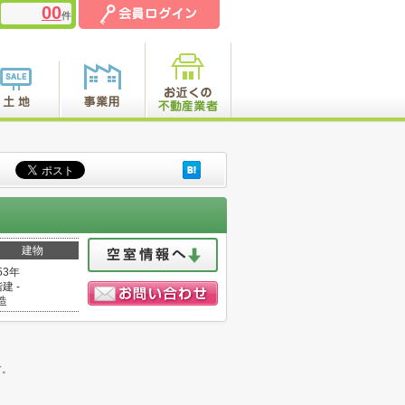
00
件
建物
53年
建 -
造
。
す。