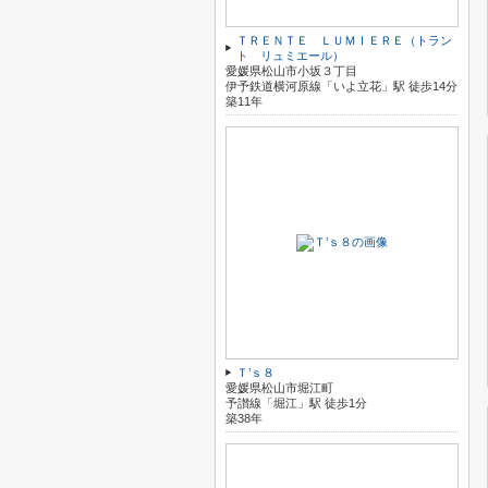
ＴＲＥＮＴＥ ＬＵＭＩＥＲＥ（トラン
ト リュミエール）
愛媛県松山市小坂３丁目
伊予鉄道横河原線「いよ立花」駅 徒歩14分
築11年
Ｔ’ｓ８
愛媛県松山市堀江町
予讃線「堀江」駅 徒歩1分
築38年