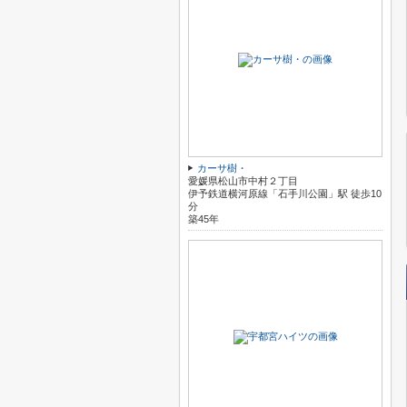
カーサ樹・
愛媛県松山市中村２丁目
伊予鉄道横河原線「石手川公園」駅 徒歩10
分
築45年