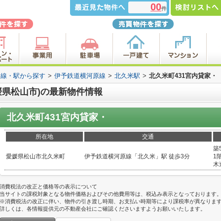
00
件
路線・駅から探す
>
伊予鉄道横河原線
>
北久米駅
>
北久米町431宮内貸家・
媛県松山市)の最新物件情報
北久米町431宮内貸家・
所在地
交通
築
愛媛県松山市北久米町
伊予鉄道横河原線「北久米」駅 徒歩3分
1階
木
消費税法の改正と価格等の表示について
当サイトの課税対象となる物件価格およびその他費用等は、税込み表示となっております
※消費税法の改正に伴い、物件の引き渡し時期、お支払い時期等により課税率が異なりま
詳しくは、各情報提供元の不動産会社にご確認くださいますようお願いいたします。