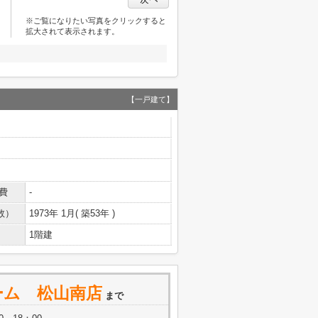
※ご覧になりたい写真をクリックすると
拡大されて表示されます。
【一戸建て】
費
-
数）
1973年 1月( 築53年 )
1階建
ーム 松山南店
まで