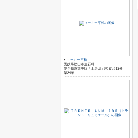
ユーミー平松
愛媛県松山市生石町
伊予鉄道郡中線「土居田」駅 徒歩12分
築24年