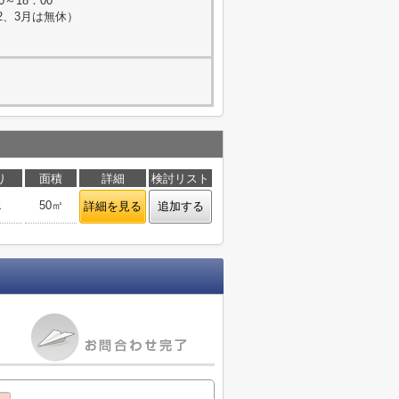
0～18：00
2、3月は無休）
り
面積
詳細
検討リスト
Ｋ
50㎡
詳細を見る
追加する