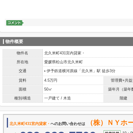
物件概要
物件名
北久米町431宮内貸家・
所在地
愛媛県松山市北久米町
交通
伊予鉄道横河原線「北久米」駅 徒歩3分
賃料
4.5万円
管理費+共益
面積
50㎡
築年月（築年
種別/構造
一戸建て / 木造
階建
（株）ＮＹホ
北久米町431宮内貸家・
へのお問い合わせは