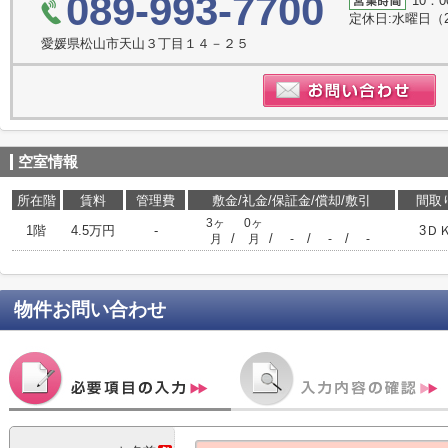
089-993-7700
10：0
定休日:水曜日（
愛媛県松山市天山３丁目１４－２５
空室情報
所在階
賃料
管理費
敷金/礼金/保証金/償却/敷引
間取
3ヶ
0ヶ
1階
4.5万円
-
3Ｄ
/
/
/
/
月
月
-
-
-
物件お問い合わせ