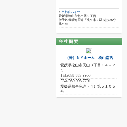
宇都宮ハイツ
愛媛県松山市北土居２丁目
伊予鉄道横河原線「北久米」駅 徒歩35分
築40年
（株）ＮＹホーム 松山南店
愛媛県松山市天山３丁目１４－２
５
TEL/089-993-7700
FAX/089-993-7701
愛媛県知事免許（４）第５１０５
号