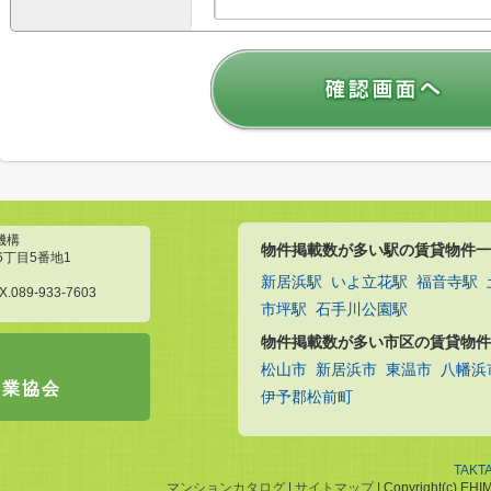
機構
物件掲載数が多い駅の賃貸物件一
6丁目5番地1
新居浜駅
いよ立花駅
福音寺駅
X.089-933-7603
市坪駅
石手川公園駅
物件掲載数が多い市区の賃貸物件
松山市
新居浜市
東温市
八幡浜
引業協会
伊予郡松前町
TAKT
マンションカタログ
|
サイトマップ
| Copyright(c) EHI