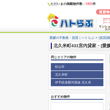
ただいまの掲載物件数：
5401
件
愛媛の不動産・賃貸｜ハトらぶ
>
(賃貸)
北久米町431宮内貸家・(愛
同じエリアの物件
松山市
北久米町
伊予鉄道横河原線 北久米
おすすめ物件