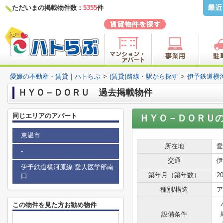
ただいまの掲載物件数：
5355
件
愛媛の不動産・賃貸｜ハトらぶ
>
(賃貸)路線・駅から探す
>
伊予鉄道横
ＨＹＯ－ＤＯＲＵ 過去掲載物件
同じエリアのアパート
ＨＹＯ－ＤＯＲＵ
東温市
所在地
愛
-
交通
伊
伊予鉄道横河原線 愛大医学部南
築年月（築年数）
2
口
種別/構造
ア
この物件を見た方お勧め物件
設備条件