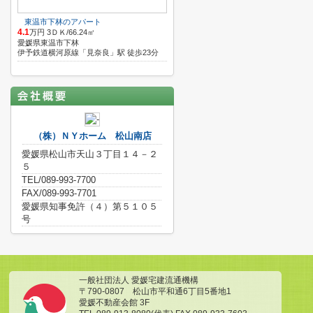
東温市下林のアパート
4.1
万円 3ＤＫ/66.24㎡
愛媛県東温市下林
伊予鉄道横河原線「見奈良」駅 徒歩23分
（株）ＮＹホーム 松山南店
愛媛県松山市天山３丁目１４－２
５
TEL/089-993-7700
FAX/089-993-7701
愛媛県知事免許（４）第５１０５
号
一般社団法人 愛媛宅建流通機構
〒790-0807 松山市平和通6丁目5番地1
愛媛不動産会館 3F