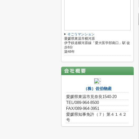
そごうマンション
愛媛県東温市横河原
伊予鉄道横河原線「愛大医学部南口」駅 徒
歩8分
築48年
（株）佐伯物産
愛媛県東温市見奈良1540-20
TEL/089-964-8500
FAX/089-964-3951
愛媛県知事免許（７）第４１４２
号