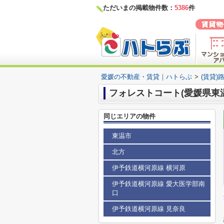
ただいまの掲載物件数：
5386
件
愛媛の不動産・賃貸｜ハトらぶ
>
(賃貸)
フォレストコート(愛媛県東
同じエリアの物件
東温市
北方
伊予鉄道横河原線 横河原
伊予鉄道横河原線 愛大医学部南
口
伊予鉄道横河原線 見奈良