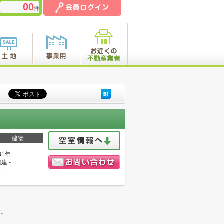
00
件
建物
31年
建 -
C
。
す。