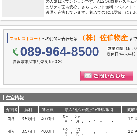
の人気1DKマンションです。ALSOK防犯システ
ュリティ面も安心。さらにネット無料・バス／トイ
設備が充実しています。初めてのお部屋探しにもお
（株）佐伯物産
フォレストコート
へのお問い合わせは
まで
089-964-8500
09：0
定休日:年末年始
愛媛県東温市見奈良1540-20
空室情報
所在階
賃料
管理費
敷金/礼金/保証金/償却/敷引
間取
0ヶ
0ヶ
3階
3.5万円
4000円
1Ｄ
/
/
/
/
月
月
-
-
-
0ヶ
0万
4階
3.5万円
4000円
1Ｄ
/
/
/
/
月
円
-
-
-