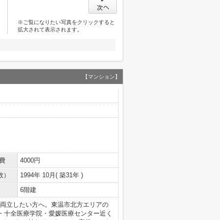
※ご覧になりたい写真をクリックすると
拡大されて表示されます。
【マンション】
費
4000円
数）
1994年 10月( 築31年 )
6階建
両立したい方へ。東温市北方エリアの
部・十全医療学院・愛媛医療センター近く