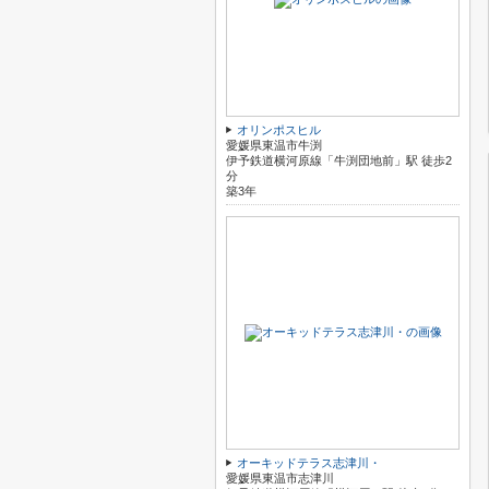
オリンポスヒル
愛媛県東温市牛渕
伊予鉄道横河原線「牛渕団地前」駅 徒歩2
分
築3年
オーキッドテラス志津川・
愛媛県東温市志津川