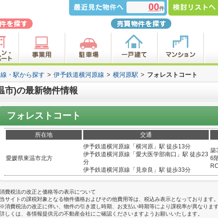
00
件
路線・駅から探す
>
伊予鉄道横河原線
>
横河原駅
>
フォレストコート
温市)の最新物件情報
フォレストコート
所在地
交通
伊予鉄道横河原線「横河原」駅 徒歩13分
築
伊予鉄道横河原線「愛大医学部南口」駅 徒歩23
愛媛県東温市北方
6階
分
R
伊予鉄道横河原線「見奈良」駅 徒歩33分
消費税法の改正と価格等の表示について
当サイトの課税対象となる物件価格およびその他費用等は、税込み表示となっております
※消費税法の改正に伴い、物件の引き渡し時期、お支払い時期等により課税率が異なりま
詳しくは、各情報提供元の不動産会社にご確認くださいますようお願いいたします。