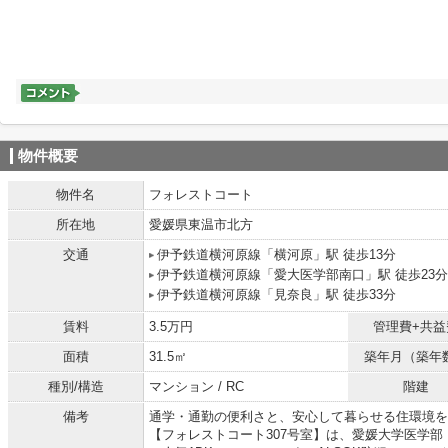
物件概要
物件名
フォレストコート
所在地
愛媛県東温市北方
交通
伊予鉄道横河原線「横河原」駅 徒歩13分
伊予鉄道横河原線「愛大医学部南口」駅 徒歩23分
伊予鉄道横河原線「見奈良」駅 徒歩33分
賃料
3.5万円
管理費+共益
面積
31.5㎡
築年月（築年
種別/構造
マンション / RC
階建
備考
通学・通勤の便利さと、安心して暮らせる住環境を
【フォレストコート307号室】は、愛媛大学医学