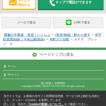
メールで
タップで電話ができます
問合せる
メールで送る
LINEで送る
>
>
愛媛の不動産・賃貸｜ハトらぶ
(賃貸)路線・駅から探す
伊予
>
>
鉄道環状線(ＪＲ松山駅経由)
本町六丁目駅
ステラ プレッ
ソ Ａ
ページトップに戻る
ホーム
PCサイト
個人情報
｜
利用規約
Copyright(c) EHIME TAKKEN RYUTSU KIKO All rights reserved.
当サイトでは、お客様の当サイト利用状況把握、サービス向上検討を目的と
して、クッキー（Cookie）を使用しています。
詳しくは、当社の
「Cookieの取扱いについて」
をご確認ください。