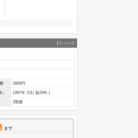
【アパート】
費
3000円
数）
1997年 3月( 築29年 )
2階建
発
まで