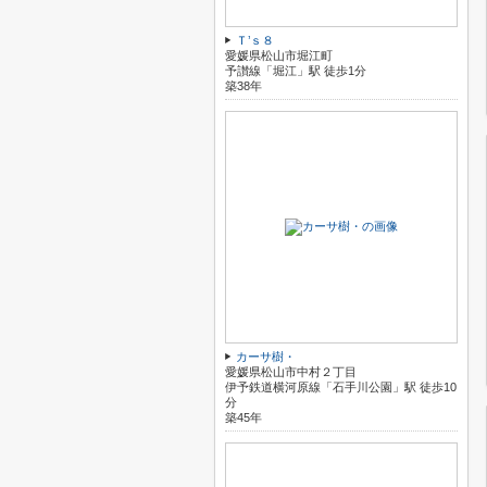
Ｔ’ｓ８
愛媛県松山市堀江町
予讃線「堀江」駅 徒歩1分
築38年
カーサ樹・
愛媛県松山市中村２丁目
伊予鉄道横河原線「石手川公園」駅 徒歩10
分
築45年