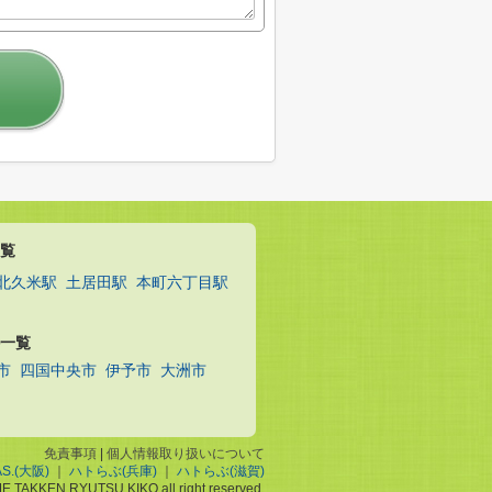
覧
北久米駅
土居田駅
本町六丁目駅
一覧
市
四国中央市
伊予市
大洲市
免責事項
|
個人情報取り扱いについて
AS.(大阪)
｜
ハトらぶ(兵庫)
｜
ハトらぶ(滋賀)
ME TAKKEN RYUTSU KIKO all right reserved.