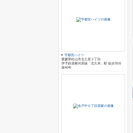
宇都宮ハイツ
愛媛県松山市北土居２丁目
伊予鉄道横河原線「北久米」駅 徒歩35分
築40年