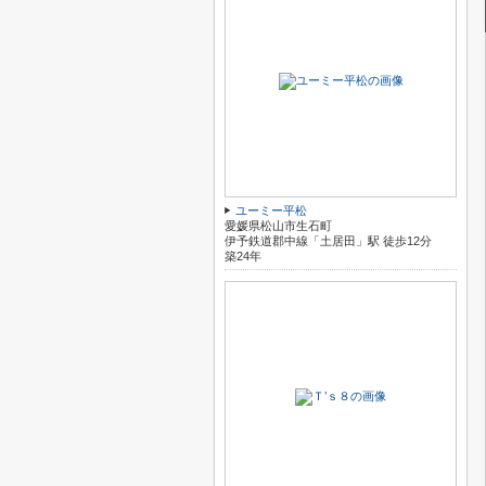
ユーミー平松
愛媛県松山市生石町
伊予鉄道郡中線「土居田」駅 徒歩12分
築24年