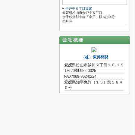
余戸中６丁目貸家
愛媛県松山市余戸中６丁目
伊予鉄道郡中線「余戸」駅 徒歩4分
築49年
（株）東邦開発
愛媛県松山市祓川２丁目１０-１９
TEL/089-952-0025
FAX/089-952-0224
愛媛県知事免許（１３）第１８４
０号