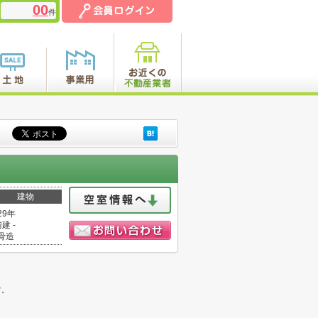
00
件
建物
29年
建 -
骨造
。
す。