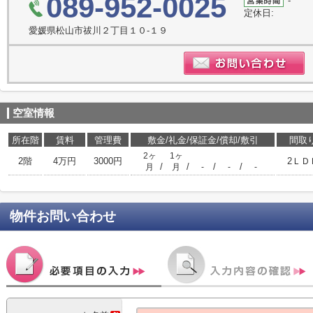
089-952-0025
-
定休日:
愛媛県松山市祓川２丁目１０-１９
空室情報
所在階
賃料
管理費
敷金/礼金/保証金/償却/敷引
間取
2ヶ
1ヶ
2階
4万円
3000円
2ＬＤ
/
/
/
/
月
月
-
-
-
物件お問い合わせ