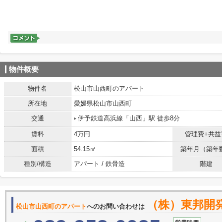
物件概要
物件名
松山市山西町のアパート
所在地
愛媛県松山市山西町
交通
伊予鉄道高浜線「山西」駅 徒歩8分
賃料
4万円
管理費+共益
面積
54.15㎡
築年月（築年
種別/構造
アパート / 鉄骨造
階建
（株）東邦開
松山市山西町のアパート
へのお問い合わせは