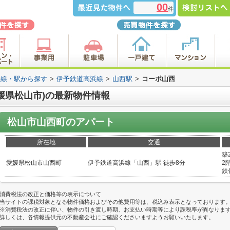
00
件
路線・駅から探す
>
伊予鉄道高浜線
>
山西駅
>
コーポ山西
媛県松山市)の最新物件情報
松山市山西町のアパート
所在地
交通
築
愛媛県松山市山西町
伊予鉄道高浜線「山西」駅 徒歩8分
2階
鉄
消費税法の改正と価格等の表示について
当サイトの課税対象となる物件価格およびその他費用等は、税込み表示となっております
※消費税法の改正に伴い、物件の引き渡し時期、お支払い時期等により課税率が異なりま
詳しくは、各情報提供元の不動産会社にご確認くださいますようお願いいたします。