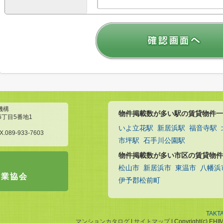
機構
物件掲載数が多い駅の賃貸物件一
6丁目5番地1
いよ立花駅
新居浜駅
福音寺駅
X.089-933-7603
市坪駅
石手川公園駅
物件掲載数が多い市区の賃貸物件
松山市
新居浜市
東温市
八幡浜
引業協会
伊予郡松前町
TAKT
マンションカタログ
|
サイトマップ
| Copyright(c) EHI