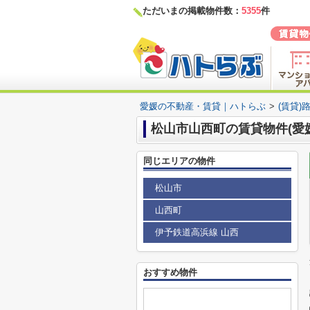
ただいまの掲載物件数：
5355
件
愛媛の不動産・賃貸｜ハトらぶ
>
(賃貸)
松山市山西町の賃貸物件(愛
同じエリアの物件
松山市
山西町
伊予鉄道高浜線 山西
おすすめ物件