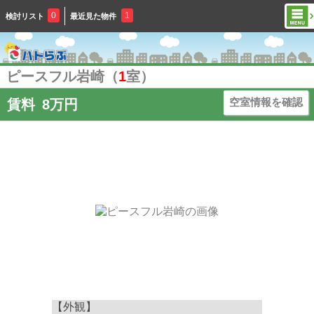
0
1
検討リスト
最近見た物件
ピースフル岩崎（
1
室）
空室情報を確認
賃料
8万円
【外観】