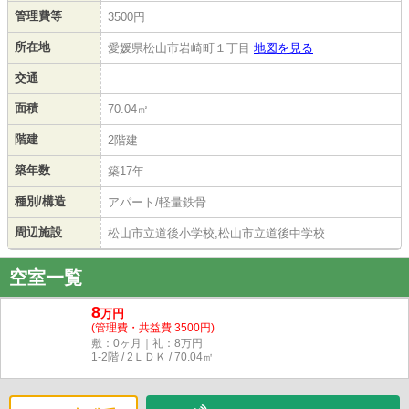
管理費等
3500円
所在地
愛媛県松山市岩崎町１丁目
地図を見る
交通
面積
70.04㎡
階建
2階建
築年数
築17年
種別/構造
アパート/軽量鉄骨
周辺施設
松山市立道後小学校,松山市立道後中学校
空室一覧
8
万円
(管理費・共益費 3500円)
敷：0ヶ月｜礼：8万円
1-2階 / 2ＬＤＫ / 70.04㎡