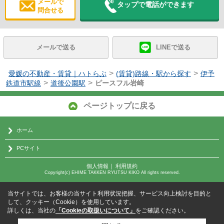
メールで
タップで電話ができます
問合せる
メールで送る
LINEで送る
>
>
愛媛の不動産・賃貸｜ハトらぶ
(賃貸)路線・駅から探す
伊予
>
>
鉄道市駅線
道後公園駅
ピースフル岩崎
ページトップに戻る
ホーム
PCサイト
個人情報
｜
利用規約
Copyright(c) EHIME TAKKEN RYUTSU KIKO All rights reserved.
当サイトでは、お客様の当サイト利用状況把握、サービス向上検討を目的と
して、クッキー（Cookie）を使用しています。
詳しくは、当社の
「Cookieの取扱いについて」
をご確認ください。